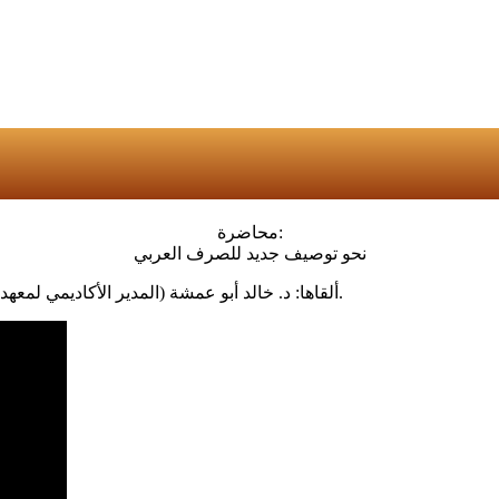
محاضرة:
نحو توصيف جديد للصرف العربي
ألقاها: د. خالد أبو عمشة (المدير الأكاديمي لمعهد قاصد بالأردن) في مجمع اللغة العربية بمكة يوم السبت 6 يناير 2024م.