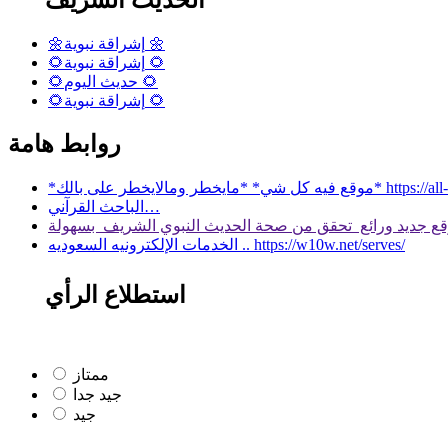
🌼إشراقة نبوية 🌼
🌻إشراقة نبوية 🌻
🌻حديث اليوم 🌻
🌻إشراقة نبوية 🌻
روابط هامة
 بالك* https://all-services.live/
الباحث القرآني…
الخدمات الإلكترونيه السعوديه .. https://w10w.net/serves/
استطلاع الرأي
ممتاز
جيد جدا
جيد