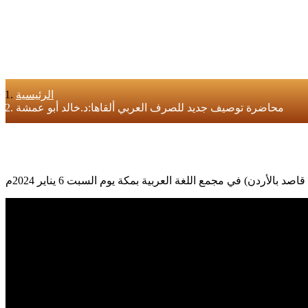
الرئيسية
محاضرة توصيف جديد للصرف العربي ألقاها:د.خالد أبو عمشة