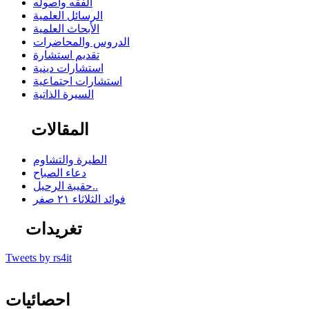
الفقه وأصوله
الرسائل العلمية
الأبحاث العلمية
الدروس والمحاضرات
تقديم استشارة
استشارات دينية
استشارات اجتماعية
السيرة الذاتية
المقالات
الطيرة والتشاوم
دعاء الصباح
حقيبة الرحيل..
فوائد الثلاثاء ٢١ صفر
تغريدات
Tweets by rs4it
احصائيات