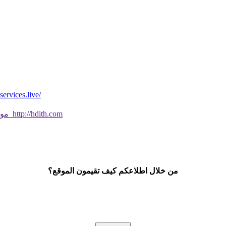
*موقع فيه كل شي* *مايخطر ومالايخطر على
موقع جديد ورائع تحقق من صحة الحديث النبوي الشريف بسهولة http://hdith.com
من خلال اطلاعكم كيف تقيمون الموقع؟