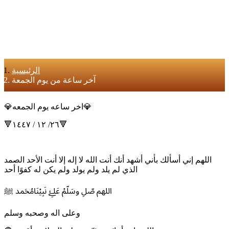
الرئيسية
آخر ساعة من يوم الجمعة
💎اخر ساعه يوم الجمعه💎
🔻٢٦/ ١٢ / ١٤٤٧🔻
اللهم إني أسألك بأني أشهد أنك أنت الله لا إله إلا أنت الأحد الصمد
الذي لم يلد ولم يولد ولم يكن له كفوًا أحد
اللهم صّلِ وسَلّمْ عَلۓِ نَبِيْنَامُحَمد ﷺ
وعلى اله وصحبه وسلم