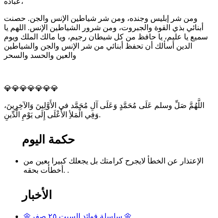
عباده،
ومن شر إبليس وجنده، ومن شر شياطين الإنس والجن. حصنت
أبنائي بذي القوة والجبروت، ومن شرور الشياطين الإنس. اللهم يا
سميع يا عليم، يا حافظ من كل شيطان رجيم، ويا مالك الملك ويوم
الدين أسألك أن تحفظ أبنائي من شر الإنس والجن والشياطين
والعين والحسد والسحر
💎💎💎💎💎💎💎
اللَّهُمَّ صَلِّ وسلم عَلَى مُحَمَّدٍ وَعَلَى آلِ مُحَمَّد في الأَوَّلِينَ وَالآخِرِينَ،
وَفِي الْمَلأِ الأَعْلَى إِلَى يَوْمِ الْدِّينِ.
حكمة اليوم
الإعتذار عن الخطأ لايجرح كرامتك بل يجعلك كبيرا بعين من
أخطأت بحقه. .
الأخبار
🌼سلسلة فوائد السبت ٢٥ صفر 🌼