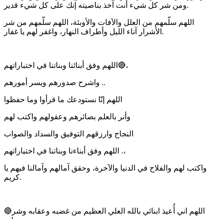
ومن شر كل شيء أنت آخذ بناصيته إنك على كل شيء قدير.
اللهم سلّمهم من العلل والآفات والأوبئة، اللهم سلّمهم من شر
الأشرار آناء الليل وأطراف النهار، واغفر لهم يا غفار.
‏🔴اللهم وفق أبنائنا وبناتنا في اختباراتهم،
واشرح صدورهم ويسر أمورهم ..
‏اللهم إنّا نستودعك ما قرأوا وما حفظوا
وأنر بالعلم بصائرهم وعقولهم واكتب لهم
النجاح وارزقهم التوفيق والسداد والصواب
‏. اللهم وفق أبناءنا وبناتنا في اختباراتهم،
واكتب لهم والفلاح في الدنيا والآخرة، وحقق آمالهم وآمالنا فيهم يا
كريم.
🔴اللهم اني أُعيذ ابنائي بالله العلي العظيم من غضبه وعقابه وشر