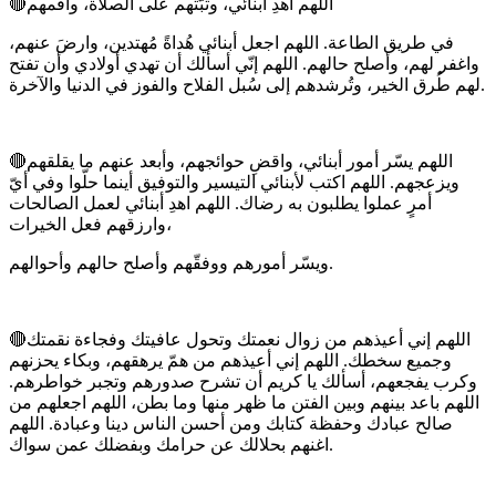
🔴اللهم اهدِ أبنائي، وثبّتهم على الصلاة، وأقمهم
في طريق الطاعة. اللهم اجعل أبنائي هُداةً مُهتدين، وارضَ عنهم،
واغفر لهم، وأصلح حالهم. اللهم إنّي أسألك أن تهدي أولادي وأن تفتح
لهم طُرق الخير، وتُرشدهم إلى سُبل الفلاح والفوز في الدنيا والآخرة.
🔴اللهم يسّر أمور أبنائي، واقضِ حوائجهم، وأبعد عنهم ما يقلقهم
ويزعجهم. اللهم اكتب لأبنائي التيسير والتوفيق أينما حلّوا وفي أيّ
أمرٍ عملوا يطلبون به رضاك. اللهم اهدِ أبنائي لعمل الصالحات
وارزقهم فعل الخيرات،
ويسّر أمورهم ووفقّهم وأصلح حالهم وأحوالهم.
🔴اللهم إني أعيذهم من زوال نعمتك وتحول عافيتك وفجاءة نقمتك
وجميع سخطك. اللهم إني أعيذهم من همّ يرهقهم، وبكاء يحزنهم
وكرب يفجعهم، أسألك يا كريم أن تشرح صدورهم وتجبر خواطرهم.
اللهم باعد بينهم وبين الفتن ما ظهر منها وما بطن، اللهم اجعلهم من
صالح عبادك وحفظة كتابك ومن أحسن الناس دينا وعبادة. اللهم
اغنهم بحلالك عن حرامك وبفضلك عمن سواك.