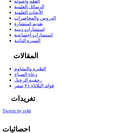
الفقه وأصوله
الرسائل العلمية
الأبحاث العلمية
الدروس والمحاضرات
تقديم استشارة
استشارات دينية
استشارات اجتماعية
السيرة الذاتية
المقالات
الطيرة والتشاوم
دعاء الصباح
حقيبة الرحيل..
فوائد الثلاثاء ٢١ صفر
تغريدات
Tweets by rs4it
احصائيات