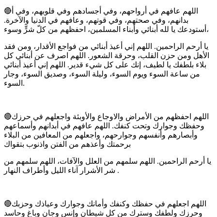
🔴اللهم عافهم في أرواحهم، وفي أجسادهم وفي قلوبهم، وفي أ
بدانهم، وفي صحتهم، وفي قوتهم، وعافهم في الدنيا والآخرة.
أستودعك يا لله أبنائي وأبناء المسلمين، احفظهم من كلّ شرٍّ وسوء،
يا أرحم الراحمين. اللهم إني أعيذ أبنائي من فواجع الأقدار، ومن فقد
الأهل ومن حزن القلب، وحرقة الشعور. اللهم اصرف عن أبنائي كل
بلاء بلطفك يا لطيف، إنك على كل شيء قدير. اللهم إني أعيذ أبنائي
من ساعة السوء ويوم السوء، وليلة السوء، وصديق السوء، وجار
السوء.
🔴اللهم احفظهم من الأمراض والاوجاع والأوبئة واجعلهم في حرزك
وحفظك وجوارك وتحت كنفك. اللهم عافهم في أبدانهم وأسماعهم
وأبصارهم وأنفسهم وجوارحهم، واجعلهم من المعافين من البلاء
برحمتك وأعذهم من الفتن واذنوب بتقواك
يا أرحم الراحمين. اللهم سلمهم من العلل والآفات، اللهم سلمهم من
شر الأشرار آناء الليل وأطراف النهار .
🔴اللهم اجعلهم في حفظك وكنفك وأمانك وجوارك وعياذك وحزبك
وحرزك ولطفك وسترك من كل شيطان وإنس وجان وباغ وحاسد