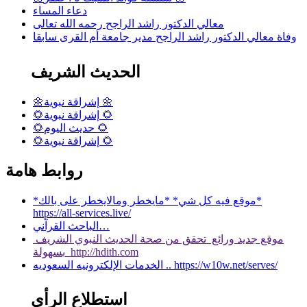
دعاء المساء
معالي الدكتور راشد الراجح رحمه الله تعالى
وفاة معالي الدكتور راشد الراجح مدير جامعة أم القرى سابقا
الحديث الشريف
🌼إشراقة نبوية 🌼
🌻إشراقة نبوية 🌻
🌻حديث اليوم 🌻
🌻إشراقة نبوية 🌻
روابط هامة
*موقع فيه كل شي* *مايخطر ومالايخطر على بالك*
https://all-services.live/
الباحث القرآني…
موقع جديد ورائع تحقق من صحة الحديث النبوي الشريف
بسهولة http://hdith.com
الخدمات الإلكترونيه السعوديه .. https://w10w.net/serves/
استطلاع الرأي