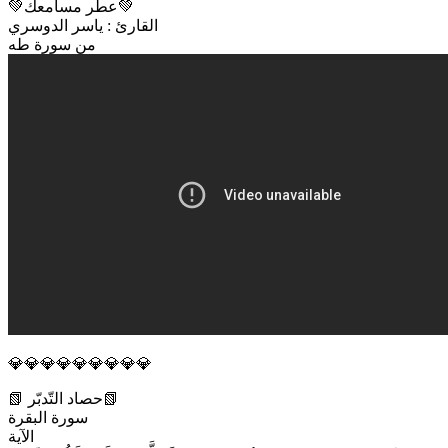
💚عطّر مسامعك💚
القارئ : ياسر الدوسري
من سورة طه
💎💎💎💎💎💎💎💎💎
📗 حصاد التّدبّر📗
سورة البقرة
الآية