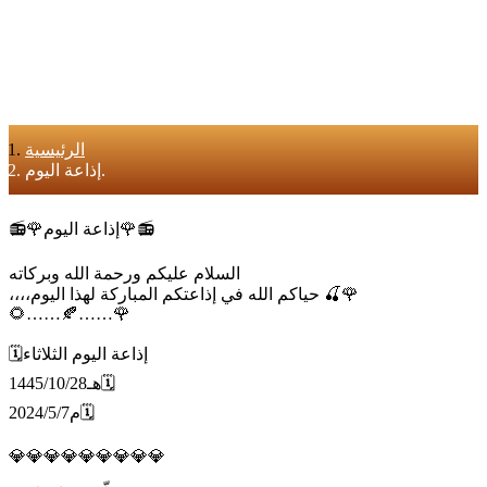
الرئيسية
إذاعة اليوم.
📻🌹إذاعة اليوم🌹📻
السلام عليكم ورحمة الله وبركاته
‏ 🌹🍒 حياكم الله في إذاعتكم المباركة لهذا اليوم،،،،‏
🌻‏……🍂……🌹
🗓إذاعة اليوم الثلاثاء
1445/10/28هـ🗓
2024/5/7م🗓
💎💎💎💎💎💎💎💎💎