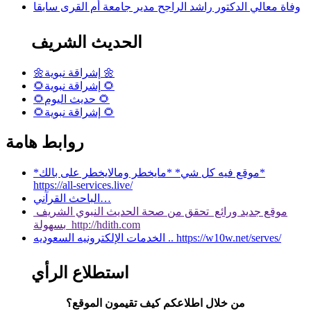
وفاة معالي الدكتور راشد الراجح مدير جامعة أم القرى سابقا
الحديث الشريف
🌼إشراقة نبوية 🌼
🌻إشراقة نبوية 🌻
🌻حديث اليوم 🌻
🌻إشراقة نبوية 🌻
روابط هامة
*موقع فيه كل شي* *مايخطر ومالايخطر على بالك*
https://all-services.live/
الباحث القرآني…
موقع جديد ورائع تحقق من صحة الحديث النبوي الشريف
بسهولة http://hdith.com
الخدمات الإلكترونيه السعوديه .. https://w10w.net/serves/
استطلاع الرأي
من خلال اطلاعكم كيف تقيمون الموقع؟