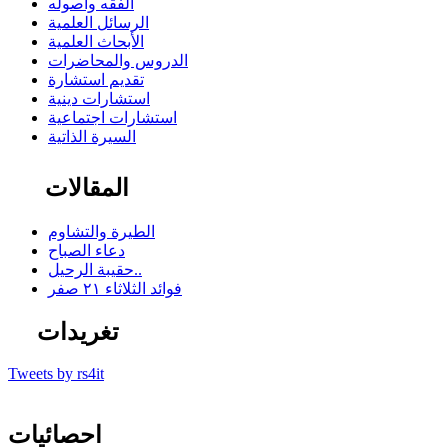
الفقه وأصوله
الرسائل العلمية
الأبحاث العلمية
الدروس والمحاضرات
تقديم استشارة
استشارات دينية
استشارات اجتماعية
السيرة الذاتية
المقالات
الطيرة والتشاوم
دعاء الصباح
حقيبة الرحيل..
فوائد الثلاثاء ٢١ صفر
تغريدات
Tweets by rs4it
احصائيات