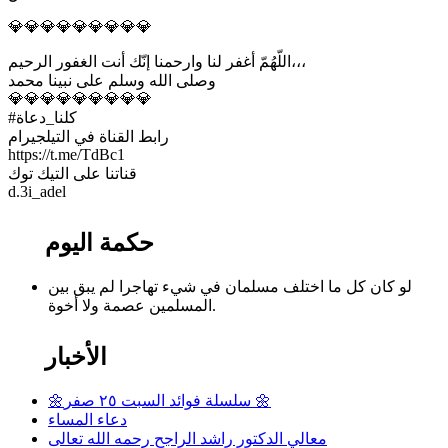
💎💎💎💎💎💎💎💎💎
اللّهُمّ أغفر لنا وارحمنا إنّك أنت الغفور الرحيم،،،
وصلى الله وسلم على نبينا محمد
💎💎💎💎💎💎💎💎💎
#كلنا_دعاة
رابط القناة في التيلجيرام
https://t.me/TdBc1
قناتنا على التيك توك
‏d.3i_adel
حكمة اليوم
لو كان كل ما اختلف مسلمان في شيء تهاجرا لم يبق بين
المسلمين عصمة ولا أخوة.
الأخبار
🌼سلسلة فوائد السبت ٢٥ صفر 🌼
دعاء المساء
معالي الدكتور راشد الراجح رحمه الله تعالى