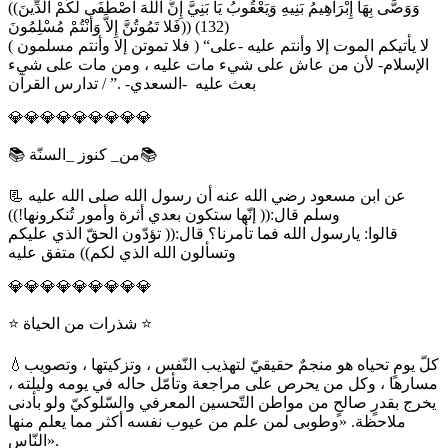
((وَوَصَّى بِهَا إِبْرَاهِيمُ بَنِيهِ وَيَعْقُوبُ يَا بَنِيَّ إِنَّ اللَّهَ اصْطَفَى لَكُمْ الدِّينَ
فَلا تَمُوتُنَّ إِلاَّ وَأَنْتُمْ مُسْلِمُونَ)) (132)
( فلا تموتن إلا وأنتم مسلمون ) “لا يأتيكم الموت إلا وأنتم عليه -على
الإسلام- لأن من عاش على شيء مات عليه ، ومن مات على شيء
بعث عليه -السعدي- .” / تدارس القرآن
💎💎💎💎💎💎💎💎💎
📚 من_ كنوز _السنّة📚
📃 عن ابن مسعود رضي الله عنه أن رسول الله صلى الله عليه
وسلم قال:(( إنّها ستكون بعدي أثرة وأمور تُنكرونها!))
قالوا: يارسول الله فما تأمرنا؟ قال:(( تؤدّون الحقّ الذي عليكم
وتسألون الله الذي لكم)) متفق عليه
💎💎💎💎💎💎💎💎💎
⭐️ شذرات من الحياة ⭐️
💧كلّ يومٍ تحياه هو منجمٌ حقيقيّ لتهذيب النّفس ، وتزكيتها ، وتصويب
مسارها ، وكل من يحرص على مراجعة وتأمّل حاله في يومه وليلته ،
يخرج بقدرٍ صالحٍ من مواطن التّحسين المعرفي والسّلوكيّ ولو بأدنى
ملاحظة. «وطوبى لمن علم من عيوب نفسه أكثر مما يعلم منها
النّاس».