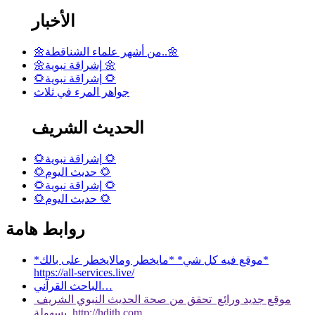
الأخبار
🌼من أشهر علماء الشناقطة..🌼
🌼إشراقة نبوية 🌼
🌻إشراقة نبوية 🌻
جواهر المرء في ثلاث
الحديث الشريف
🌻إشراقة نبوية 🌻
🌻حديث اليوم 🌻
🌻إشراقة نبوية 🌻
🌻حديث اليوم 🌻
روابط هامة
*موقع فيه كل شي* *مايخطر ومالايخطر على بالك*
https://all-services.live/
الباحث القرآني…
موقع جديد ورائع تحقق من صحة الحديث النبوي الشريف
بسهولة http://hdith.com