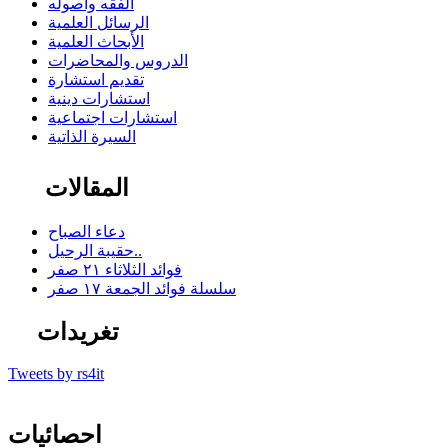
الفقه وأصوله
الرسائل العلمية
الأبحاث العلمية
الدروس والمحاضرات
تقديم استشارة
استشارات دينية
استشارات اجتماعية
السيرة الذاتية
المقالات
دعاء الصباح
حقيبة الرحيل..
فوائد الثلاثاء ٢١ صفر
سلسلة فوائد الجمعة ١٧ صفر
تغريدات
Tweets by rs4it
احصائيات