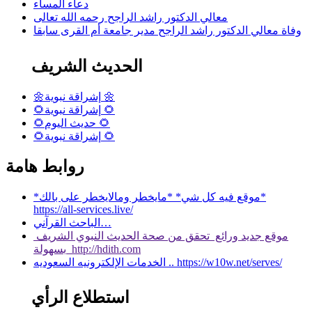
دعاء المساء
معالي الدكتور راشد الراجح رحمه الله تعالى
وفاة معالي الدكتور راشد الراجح مدير جامعة أم القرى سابقا
الحديث الشريف
🌼إشراقة نبوية 🌼
🌻إشراقة نبوية 🌻
🌻حديث اليوم 🌻
🌻إشراقة نبوية 🌻
روابط هامة
*موقع فيه كل شي* *مايخطر ومالايخطر على بالك*
https://all-services.live/
الباحث القرآني…
موقع جديد ورائع تحقق من صحة الحديث النبوي الشريف
بسهولة http://hdith.com
الخدمات الإلكترونيه السعوديه .. https://w10w.net/serves/
استطلاع الرأي