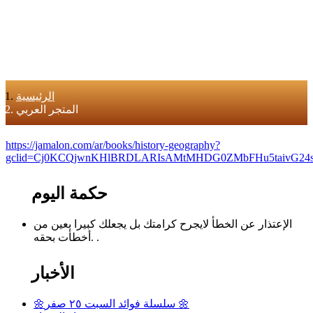
الرئيسية
المتجر العربي
https://jamalon.com/ar/books/history-geography?
gclid=Cj0KCQjwnKHlBRDLARIsAMtMHDG0ZMbFHu5taivG2
حكمة اليوم
الإعتذار عن الخطأ لايجرح كرامتك بل يجعلك كبيرا بعين من
أخطأت بحقه. .
الأخبار
🌼سلسلة فوائد السبت ٢٥ صفر 🌼