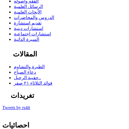
الفقه وأصوله
الرسائل العلمية
الأبحاث العلمية
الدروس والمحاضرات
تقديم استشارة
استشارات دينية
استشارات اجتماعية
السيرة الذاتية
المقالات
الطيرة والتشاوم
دعاء الصباح
حقيبة الرحيل..
فوائد الثلاثاء ٢١ صفر
تغريدات
Tweets by rs4it
احصائيات