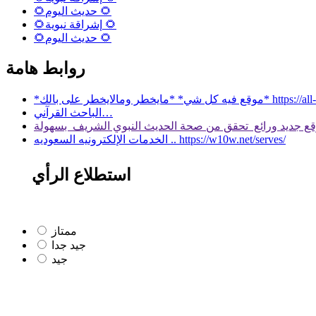
🌻حديث اليوم 🌻
🌻إشراقة نبوية 🌻
🌻حديث اليوم 🌻
روابط هامة
 بالك* https://all-services.live/
الباحث القرآني…
الخدمات الإلكترونيه السعوديه .. https://w10w.net/serves/
استطلاع الرأي
ممتاز
جيد جدا
جيد