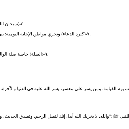
‏٤-(سبحان الله وبحمده عدد خلقه، ورضا نفسه، وزنة عرشه، ومداد كلماته) ٣ مرات.
‏٧-(كثرة الدعاء) وتحري مواطن الإجابة اليومية: بين الأذان والإقامة، وقبل السلام من الصلاة، وفي السجود، وجوف الليل.
‏٩-(الصلة) خاصة صلة الوالدين والأهل والأقارب بالمال-وهو أعظم وجوه الصلة- والزيارة والسلام.
م القيامة. ومن يسر على معسر، يسر الله عليه في الدنيا والآخرة. ومن