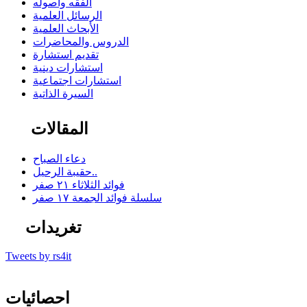
الفقه وأصوله
الرسائل العلمية
الأبحاث العلمية
الدروس والمحاضرات
تقديم استشارة
استشارات دينية
استشارات اجتماعية
السيرة الذاتية
المقالات
دعاء الصباح
حقيبة الرحيل..
فوائد الثلاثاء ٢١ صفر
سلسلة فوائد الجمعة ١٧ صفر
تغريدات
Tweets by rs4it
احصائيات