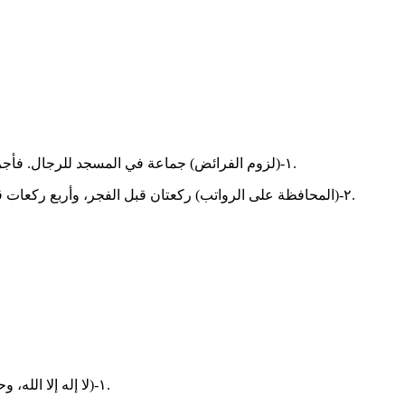
‏١-(لزوم الفرائض) جماعة في المسجد للرجال. فأجر العشاء والفجر في جماعة كقيام ليلة كاملة من ليالي العشر، وغيرها.
‏٢-(المحافظة على الرواتب) ركعتان قبل الفجر، وأربع ركعات قبل الظهر، وركعتان بعدها، وركعتان بعد المغرب، وركعتان بعد العشاء.
‏١-(لا إله إلا الله، وحده لا شريك له،له الملك وله الحمد، وهو على كل شيء قدير) ١٠٠مرة.