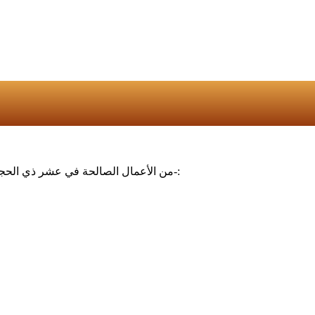
‏من الأعمال الصالحة في ⁧‫عشر ذي الحجة‬⁩ -سوى الحج والأضحية، وهما من خصائص العشر، وأجل الأعمال فيها-: