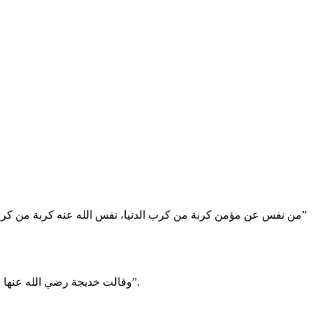
‏”من نفس عن مؤمن كربة من كرب الدنيا، نفس الله عنه كربة من كرب يو
‏وقالت خديجة رضي الله عنها للنبي ﷺ :”والله، لا يخزيك الله أبدا، إنك لتصل الرحم، وتصدق الحديث، وتحمل الكل، وتكسب المعدوم، وتقري الضيف، وتعين على نوائب الحق”.