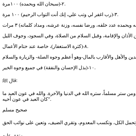
‏٢-(سبحان الله وبحمده) ١٠٠مرة.
‏٣-(رب اغفر لي وتب علي، إنك أنت التواب الرحيم) ١٠٠ مرة.
‏٨-(كثرة الاستغفار)، خاصة عند ختام الأعمال.
‏١٠-(بذل الإحسان والنفقة) في جميع وجوه الخير.
‏قال ﷺ:
 ستر مسلماً، ستره الله في الدنيا والآخرة. والله في عون العبد ما
كان العبد في عون أخيه”.