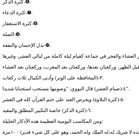
‏❻-كثرة الذكر.
‏❼-كثرة الدعاء.
‏❽-كثرة الاستغفار.
‏❾-الصلة.
‏❿-بذل الإحسان والنفقة.
‏٣-(المحافظة على الوتر) وأدنى الكمال ثلاث ركعات.
‏٤-(صيام العشر) قال النووي: “وصومها مستحب استحبابا شديدا”.
‏٥-(كثرة التلاوة) ويحرص العبد على ختم القرآن كله في العشر.
‏٦-(كثرة الذكر) خاصة التكبير المطلق والمقيد.
‏ومن المكاسب اليومية العظيمة هذه الأذكار الجليلة: