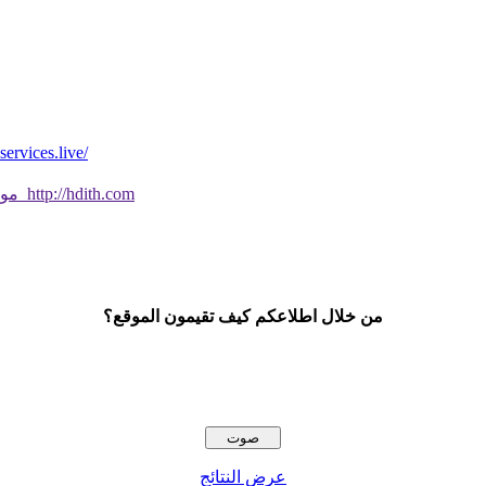
*موقع فيه كل شي* *مايخطر ومالايخطر على
موقع جديد ورائع تحقق من صحة الحديث النبوي الشريف بسهولة http://hdith.com
من خلال اطلاعكم كيف تقيمون الموقع؟
عرض النتائج