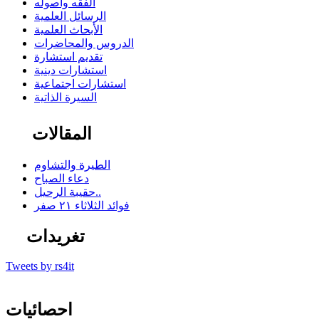
الفقه وأصوله
الرسائل العلمية
الأبحاث العلمية
الدروس والمحاضرات
تقديم استشارة
استشارات دينية
استشارات اجتماعية
السيرة الذاتية
المقالات
الطيرة والتشاوم
دعاء الصباح
حقيبة الرحيل..
فوائد الثلاثاء ٢١ صفر
تغريدات
Tweets by rs4it
احصائيات