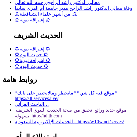
معالي الدكتور راشد الراجح رحمه الله تعالى
وفاة معالي الدكتور راشد الراجح مدير جامعة أم القرى سابقا
🌼من أشهر علماء الشناقطة..🌼
🌼إشراقة نبوية 🌼
الحديث الشريف
🌻إشراقة نبوية 🌻
🌻حديث اليوم 🌻
🌻إشراقة نبوية 🌻
🌻حديث اليوم 🌻
روابط هامة
*موقع فيه كل شي* *مايخطر ومالايخطر على بالك*
https://all-services.live/
الباحث القرآني…
موقع جديد ورائع تحقق من صحة الحديث النبوي الشريف
بسهولة http://hdith.com
الخدمات الإلكترونيه السعوديه .. https://w10w.net/serves/