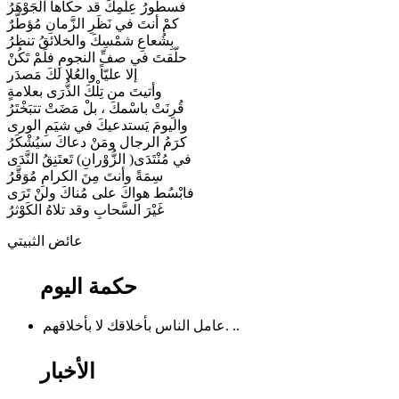
فسطورُ عِلْمِكَ قد حكاها الجَوْهَرُ
كمْ أنتَ في نَظَرِ الزَّمانِ مُؤطّرٌ
بِشُعاعِ شمْسِكَ والخلائقُ تنظرُ
حلّقتَ في صفِّ النجومِ فلَمْ تَكُنْ
إلا عليّاً والعُلا لكَ مَصدَر
وأتيتَ من تِلْكَ الذُّرَى بعلامةٍ
قُرِنَتْ باسْمكَ ، بلْ مَضَتْ تتبَخْتَرُ
واليومَ يَستدعيكَ في شيَمِ الورى
كرَمُ الرجال ومَنْ دعاكَ سيُشْكَرُ
في مُنْتَدَى( الزُّوْرانِ) تَعتَنِقُ النَّدَى
سِمَةً وأنتَ مِنَ الكرامِ مُوَقَّرُ
فابْسُط هواكَ على مُناكَ ولنْ تَرَى
غَيْرَ السَّحابِ وقد تلاهُ الكَوْثرُ
عائض الثبيتي
حكمة اليوم
عامل الناس بأخلاقك لا بأخلاقهم. ..
الأخبار