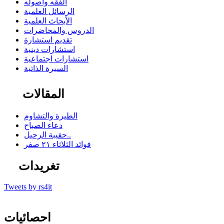
الفقه وأصوله
الرسائل العلمية
الأبحاث العلمية
الدروس والمحاضرات
تقديم استشارة
استشارات دينية
استشارات اجتماعية
السيرة الذاتية
المقالات
الطيرة والتشاوم
دعاء الصباح
حقيبة الرحيل..
فوائد الثلاثاء ٢١ صفر
تغريدات
Tweets by rs4it
احصائيات