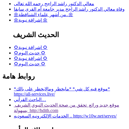
معالي الدكتور راشد الراجح رحمه الله تعالى
وفاة معالي الدكتور راشد الراجح مدير جامعة أم القرى سابقا
🌼من أشهر علماء الشناقطة..🌼
🌼إشراقة نبوية 🌼
الحديث الشريف
🌻إشراقة نبوية 🌻
🌻حديث اليوم 🌻
🌻إشراقة نبوية 🌻
🌻حديث اليوم 🌻
روابط هامة
*موقع فيه كل شي* *مايخطر ومالايخطر على بالك*
https://all-services.live/
الباحث القرآني…
موقع جديد ورائع تحقق من صحة الحديث النبوي الشريف
بسهولة http://hdith.com
الخدمات الإلكترونيه السعوديه .. https://w10w.net/serves/