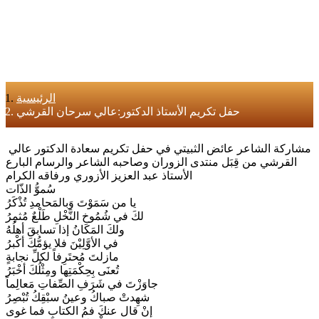
الرئيسية
حفل تكريم الأستاذ الدكتور:عالي سرحان القرشي
مشاركة الشاعر عائض الثبيتي في حفل تكريم سعادة الدكتور عالي
القرشي من قِبَل منتدى الزوران وصاحبه الشاعر والرسام البارع
الأستاذ عبد العزيز الأزوري ورفاقه الكرام
سُموُّ الذّات
يا من سَمَوْتَ وَبالمَحامدِ تُذْكَرُ
لكَ في شُمُوخِ النَّخْلِ طَلْعٌ مُثمِرُ
ولكَ المَكانُ إذا تسابقَ أهلُهُ
في الأوَّلِيْنَ فلا يؤمُّكَ أكْبرُ
مازلتَ مُحتَرِفاً لكلِّ نجابةٍ
تُعنَى بِحِكْمَتِها ومِثْلُكَ أخْبَرُ
جاوَزْتَ في شَرَفِ الصِّفاتِ مَعالِماً
شهِدتْ صباكُ وعينُ سبْقِكُ تُبْصِرُ
إنْ قال عنكَ فمُ الكتابِ فما غوى