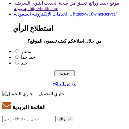
موقع جديد ورائع تحقق من صحة الحديث النبوي الشريف
بسهولة http://hdith.com
الخدمات الإلكترونيه السعوديه .. https://w10w.net/serves/
استطلاع الرأي
من خلال اطلاعكم كيف تقيمون الموقع؟
ممتاز
جيد جدا
جيد
عرض النتائج
جاري التحميل ...
القائمة البريدية