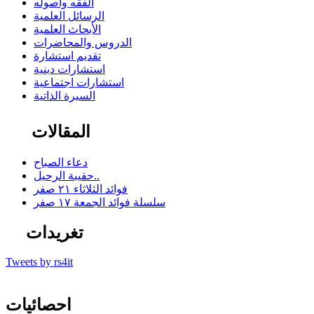
الفقه وأصوله
الرسائل العلمية
الأبحاث العلمية
الدروس والمحاضرات
تقديم استشارة
استشارات دينية
استشارات اجتماعية
السيرة الذاتية
المقالات
دعاء الصباح
حقيبة الرحيل..
فوائد الثلاثاء ٢١ صفر
سلسلة فوائد الجمعة ١٧ صفر
تغريدات
Tweets by rs4it
احصائيات