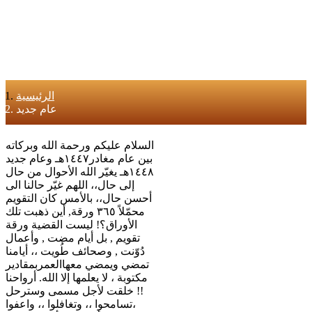
الرئيسية
عام جديد
السلام عليكم ورحمة الله وبركاته
بين عام مغادر١٤٤٧هـ وعام جديد
١٤٤٨هـ يغيّر الله‏ الأحوال من حال
إلى حال،، اللهم غيّر حالنا الى
أحسن حال،، بالأمس كان التقويم
محمّلاً ٣٦٥ ورقة, أين ذهبت تلك
الأوراق؟! ليست القضية ورقة
تقويم , بل أيام مضت , وأعمال
دُوّنت , وصحائف طُويت ،، أيامنا
تمضي ويمضي معهاالعمربمقادير
مكتوبة ، لا يعلمها إلا الله. أرواحنا
خلقت لأجل مسمى وسترحل !!
تسامحوا ،، وتغافلوا ،، واعفوا،