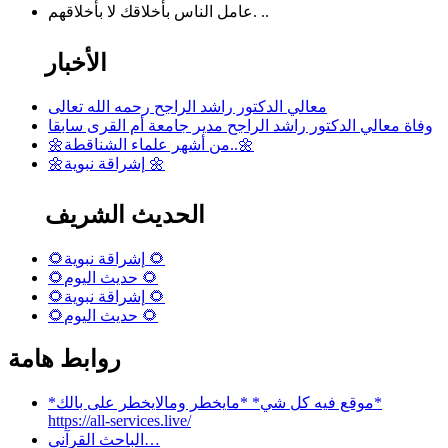
عامل الناس بأخلاقك لا بأخلاقهم. ..
الأخبار
معالي الدكتور راشد الراجح رحمه الله تعالى
وفاة معالي الدكتور راشد الراجح مدير جامعة أم القرى سابقا
🌼من أشهر علماء الشناقطة..🌼
🌼إشراقة نبوية 🌼
الحديث الشريف
🌻إشراقة نبوية 🌻
🌻حديث اليوم 🌻
🌻إشراقة نبوية 🌻
🌻حديث اليوم 🌻
روابط هامة
*موقع فيه كل شي* *مايخطر ومالايخطر على بالك*
https://all-services.live/
الباحث القرآني…