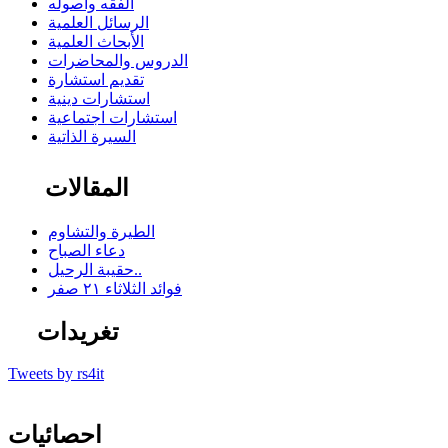
الفقه وأصوله
الرسائل العلمية
الأبحاث العلمية
الدروس والمحاضرات
تقديم استشارة
استشارات دينية
استشارات اجتماعية
السيرة الذاتية
المقالات
الطيرة والتشاوم
دعاء الصباح
حقيبة الرحيل..
فوائد الثلاثاء ٢١ صفر
تغريدات
Tweets by rs4it
احصائيات