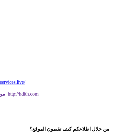
*موقع فيه كل شي* *مايخطر ومالايخطر على
موقع جديد ورائع تحقق من صحة الحديث النبوي الشريف بسهولة http://hdith.com
من خلال اطلاعكم كيف تقيمون الموقع؟