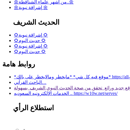
🌼من أشهر علماء الشناقطة..🌼
🌼إشراقة نبوية 🌼
الحديث الشريف
🌻إشراقة نبوية 🌻
🌻حديث اليوم 🌻
🌻إشراقة نبوية 🌻
🌻حديث اليوم 🌻
روابط هامة
 بالك* https://all-services.live/
الباحث القرآني…
الخدمات الإلكترونيه السعوديه .. https://w10w.net/serves/
استطلاع الرأي