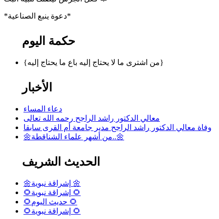
*دعوة ينبع الصناعية*
حكمة اليوم
{من اشترى ما لا يحتاج إليه باع ما يحتاج إليه}
الأخبار
دعاء المساء
معالي الدكتور راشد الراجح رحمه الله تعالى
وفاة معالي الدكتور راشد الراجح مدير جامعة أم القرى سابقا
🌼من أشهر علماء الشناقطة..🌼
الحديث الشريف
🌼إشراقة نبوية 🌼
🌻إشراقة نبوية 🌻
🌻حديث اليوم 🌻
🌻إشراقة نبوية 🌻