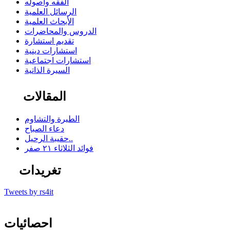
الفقه وأصوله
الرسائل العلمية
الأبحاث العلمية
الدروس والمحاضرات
تقديم استشارة
استشارات دينية
استشارات اجتماعية
السيرة الذاتية
المقالات
الطيرة والتشاوم
دعاء الصباح
حقيبة الرحيل..
فوائد الثلاثاء ٢١ صفر
تغريدات
Tweets by rs4it
احصائيات