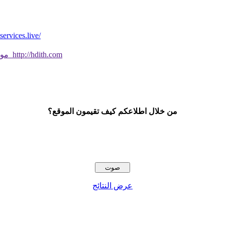
*موقع فيه كل شي* *مايخطر ومالايخطر على
موقع جديد ورائع تحقق من صحة الحديث النبوي الشريف بسهولة http://hdith.com
من خلال اطلاعكم كيف تقيمون الموقع؟
عرض النتائج