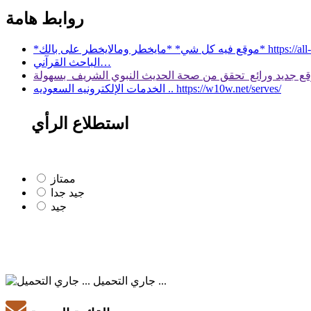
روابط هامة
 بالك* https://all-services.live/
الباحث القرآني…
الخدمات الإلكترونيه السعوديه .. https://w10w.net/serves/
استطلاع الرأي
ممتاز
جيد جدا
جيد
جاري التحميل ...