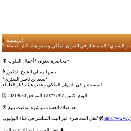
الرئيسية
🔖 محاضرة بعنوان *أعمال القلوب*
🎙 يلقيها معالي الشيخ الدكتور
*سعد بن ناصر الشثري*
المستشار في الديوان الملكي وعضو هيئة كبار العلماء
🗓 اليوم الاثنين ١٤٤٣/١/٢٢ الموافق 2021/8/30
⏰ بعد صلاة العشاء مباشرة بتوقيت ينبع
https://www.
تُنقل المحاضرة عبر البث المباشر في قناة اليوتيوب 📹
فعل الجرس ليصلك تنبيه البث 🔔