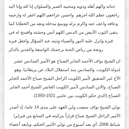
جناته والهم أهله وذويه ومحبيه الصبر والسلوان إنا لله وإنا اليه
راجعون عظم الله اجرهم واحسن عزاءهم اللهم اغفر له وارحمه
وعافه واعف عنه واكرم نزله ووسع مدخله ونقه من الخطايا كما
ينقى الثوب الأبيض من الدنس اللهم آنس وحشته وافسح له في
قبرة وانزل عليه النور والضياء وثبته عند السؤال واجعل قبره
روضة من رياض الجنة برحمتك الواسعة والجدير بالذكر
ان الشيخ نواف الأحمد الجابر الصباح هو الأمير السادس عشر
لدولة الكويت، والسادس منذ استقلال البلاد عن بريطانيا. وهو
الأخ غير الشقيق لأمير الكويت الراحل الشيخ صباح الأحمد الجابر
الصباح، والابن السادس لأمير الكويت العاشر الشيخ أحمد الجابر
الصباح (الذي حكم الكويت بين عامي 1921-1950).
تولي الشيخ نواف منصب ولي العهد على مدى 14 عاما، إذ أصدر
الأمير الراحل الشيخ صباح قراراً بتزكيته في السابع من فبراير/
شباط 2006، أي بعد أسبوع من تولي الأمير الحكم، وبايعه أعضاء