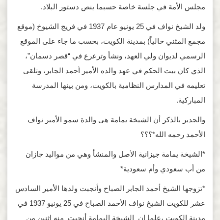
مجلس الأمة في جلسة خاصة حسبما ينص دستور البلاد.
ولد الشيخ نواف في 25 يونيو عام 1937 في فريج الشيوخ (موقع
مجمع المثني حالياً) بمدينة الكويت، بحسب ما جاء على الموقع
الرسمي لديوان ولي العهد، ونشأ وترعرع في “قصر دسمان”،
الذي كان بيت الحكم في عهد والده الأمير أحمد الجابر، وتلقى
تعليمه في المدارس النظامية بالكويت، ومن بينها المدرسة
المباركية.
والجدير بالذكر أن الشيخة يمامة هى والدة سمو الأمير نواف
الأحمد رحمه الله*؟؟؟
*الشيخة يمامة جيزانية الأصل والمنشأ وهي من مواليد جازان
من أب سعودي وأم سعودية*
*تزوجها الشيخ أحمد الجابر الصباح وأنجبت ولدها الأمير السادس
عشر للكويت الشيخ نواف الأحمد الصباح في 25 يونيو 1937 في
مدينة الكويت ،علما ان الشيخة اليمامة أنجبت منه إثنين من