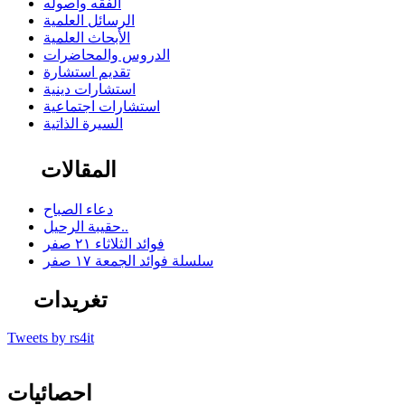
الفقه وأصوله
الرسائل العلمية
الأبحاث العلمية
الدروس والمحاضرات
تقديم استشارة
استشارات دينية
استشارات اجتماعية
السيرة الذاتية
المقالات
دعاء الصباح
حقيبة الرحيل..
فوائد الثلاثاء ٢١ صفر
سلسلة فوائد الجمعة ١٧ صفر
تغريدات
Tweets by rs4it
احصائيات