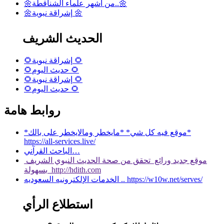
🌼من أشهر علماء الشناقطة..🌼
🌼إشراقة نبوية 🌼
الحديث الشريف
🌻إشراقة نبوية 🌻
🌻حديث اليوم 🌻
🌻إشراقة نبوية 🌻
🌻حديث اليوم 🌻
روابط هامة
*موقع فيه كل شي* *مايخطر ومالايخطر على بالك*
https://all-services.live/
الباحث القرآني…
موقع جديد ورائع تحقق من صحة الحديث النبوي الشريف
بسهولة http://hdith.com
الخدمات الإلكترونيه السعوديه .. https://w10w.net/serves/
استطلاع الرأي