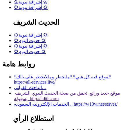
🌼إشراقة نبوية 🌼
🌻إشراقة نبوية 🌻
الحديث الشريف
🌻إشراقة نبوية 🌻
🌻حديث اليوم 🌻
🌻إشراقة نبوية 🌻
🌻حديث اليوم 🌻
روابط هامة
*موقع فيه كل شي* *مايخطر ومالايخطر على بالك*
https://all-services.live/
الباحث القرآني…
موقع جديد ورائع تحقق من صحة الحديث النبوي الشريف
بسهولة http://hdith.com
الخدمات الإلكترونيه السعوديه .. https://w10w.net/serves/
استطلاع الرأي