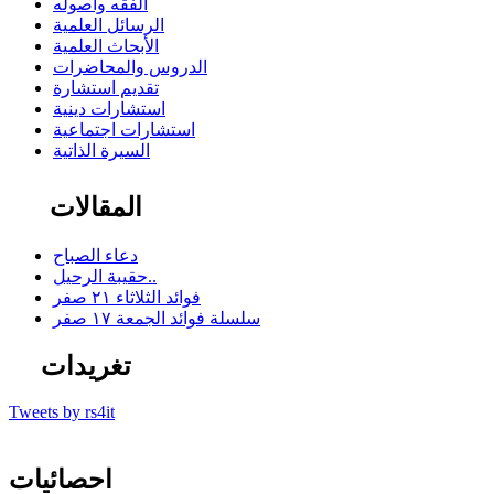
الفقه وأصوله
الرسائل العلمية
الأبحاث العلمية
الدروس والمحاضرات
تقديم استشارة
استشارات دينية
استشارات اجتماعية
السيرة الذاتية
المقالات
دعاء الصباح
حقيبة الرحيل..
فوائد الثلاثاء ٢١ صفر
سلسلة فوائد الجمعة ١٧ صفر
تغريدات
Tweets by rs4it
احصائيات