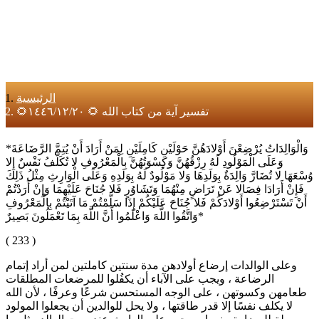
الرئيسية
🌻تفسير آية من كتاب الله 🌻 ١٤٤٦/١٢/٢٠
*وَالْوَالِدَاتُ يُرْضِعْنَ أَوْلادَهُنَّ حَوْلَيْنِ كَامِلَيْنِ لِمَنْ أَرَادَ أَنْ يُتِمَّ الرَّضَاعَةَ
وَعَلَى الْمَوْلُودِ لَهُ رِزْقُهُنَّ وَكِسْوَتُهُنَّ بِالْمَعْرُوفِ لا تُكَلَّفُ نَفْسٌ إِلا
وُسْعَهَا لا تُضَارَّ وَالِدَةٌ بِوَلَدِهَا وَلا مَوْلُودٌ لَهُ بِوَلَدِهِ وَعَلَى الْوَارِثِ مِثْلُ ذَلِكَ
فَإِنْ أَرَادَا فِصَالا عَنْ تَرَاضٍ مِنْهُمَا وَتَشَاوُرٍ فَلا جُنَاحَ عَلَيْهِمَا وَإِنْ أَرَدْتُمْ
أَنْ تَسْتَرْضِعُوا أَوْلادَكُمْ فَلا جُنَاحَ عَلَيْكُمْ إِذَا سَلَّمْتُمْ مَا آتَيْتُمْ بِالْمَعْرُوفِ
وَاتَّقُوا اللَّهَ وَاعْلَمُوا أَنَّ اللَّهَ بِمَا تَعْمَلُونَ بَصِيرٌ*
( 233 )
وعلى الوالدات إرضاع أولادهن مدة سنتين كاملتين لمن أراد إتمام
الرضاعة ، ويجب على الآباء أن يكفُلوا للمرضعات المطلقات
طعامهن وكسوتهن ، على الوجه المستحسن شرعًا وعرفًا ، لأن الله
لا يكلف نفسًا إلا قدر طاقتها ، ولا يحل للوالدين أن يجعلوا المولود