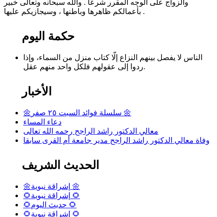
والزواج على الوجه المقرر شرعًا . والله سبحانه وتعالى خبير
بأعمالكم ظاهرها وباطنها ، وسيجازيكم عليها .
حكمة اليوم
الناس لا يفصل بينهم النزاع إلّا كتاب منزل من السماء، وإذا
ردوا إلى عقولهم فلكل واحد منهم عقل.
الأخبار
🌼سلسلة فوائد السبت ٢٥ صفر 🌼
دعاء المساء
معالي الدكتور راشد الراجح رحمه الله تعالى
وفاة معالي الدكتور راشد الراجح مدير جامعة أم القرى سابقا
الحديث الشريف
🌼إشراقة نبوية 🌼
🌻إشراقة نبوية 🌻
🌻حديث اليوم 🌻
🌻إشراقة نبوية 🌻