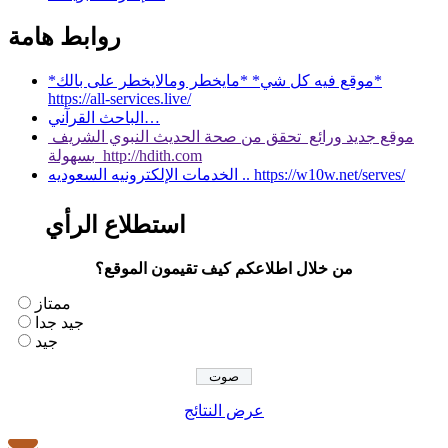
روابط هامة
*موقع فيه كل شي* *مايخطر ومالايخطر على بالك*
https://all-services.live/
الباحث القرآني…
موقع جديد ورائع تحقق من صحة الحديث النبوي الشريف
بسهولة http://hdith.com
الخدمات الإلكترونيه السعوديه .. https://w10w.net/serves/
استطلاع الرأي
من خلال اطلاعكم كيف تقيمون الموقع؟
ممتاز
جيد جدا
جيد
عرض النتائج