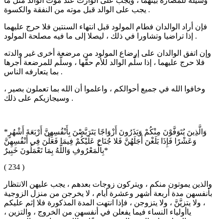
وسيلة للمضارة بينهما ، ويجب على الوارث عند موت الوالد مثل ما
يجب على الوالد قبل موته من النفقة والكسوة .
فإن أراد الوالدان فطام المولود قبل انتهاء السنتين فلا حرج عليهما
إذا تراضيا وتشاورا في ذلك ، ليصلا إلى ما فيه مصلحة المولود .
وإن اتفق الوالدان على إرضاع المولود من مرضعة أخرى غير والدته
فلا حرج عليهما ، إذا سلَّم الوالد للأم حقَّها ، وسلَّم للمرضعة أجرها
بما يتعارفه الناس .
وخافوا الله في جميع أحوالكم ، واعلموا أن الله بما تعملون بصير ،
وسيجازيكم على ذلك .
*وَالَّذِينَ يُتَوَفَّوْنَ مِنْكُمْ وَيَذَرُونَ أَزْوَاجًا يَتَرَبَّصْنَ بِأَنْفُسِهِنَّ أَرْبَعَةَ أَشْهُرٍ
وَعَشْرًا فَإِذَا بَلَغْنَ أَجَلَهُنَّ فَلا جُنَاحَ عَلَيْكُمْ فِيمَا فَعَلْنَ فِي أَنْفُسِهِنَّ
بِالْمَعْرُوفِ وَاللَّهُ بِمَا تَعْمَلُونَ خَبِيرٌ*
( 234 )
والذين يموتون منكم ، ويتركون زوجات بعدهم ، يجب عليهن الانتظار
بأنفسهن مدة أربعة أشهر وعشرة أيام ، لا يخرجن من منزل الزوجية
، ولا يتزيَّنَّ ، ولا يتزوجن ، فإذا انتهت المدة المذكورة فلا إثم عليكم
ياأولياء النساء فيما يفعلن في أنفسهن من الخروج ، والتزين ،