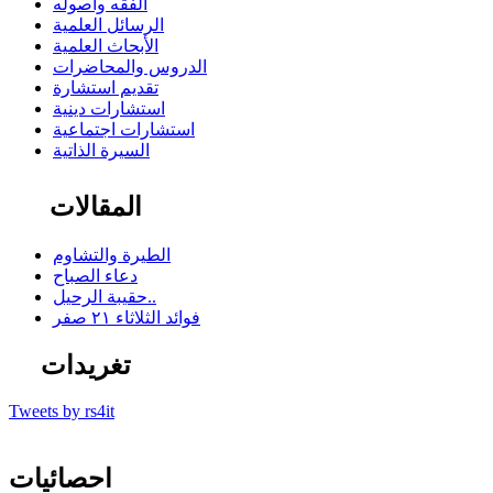
الفقه وأصوله
الرسائل العلمية
الأبحاث العلمية
الدروس والمحاضرات
تقديم استشارة
استشارات دينية
استشارات اجتماعية
السيرة الذاتية
المقالات
الطيرة والتشاوم
دعاء الصباح
حقيبة الرحيل..
فوائد الثلاثاء ٢١ صفر
تغريدات
Tweets by rs4it
احصائيات