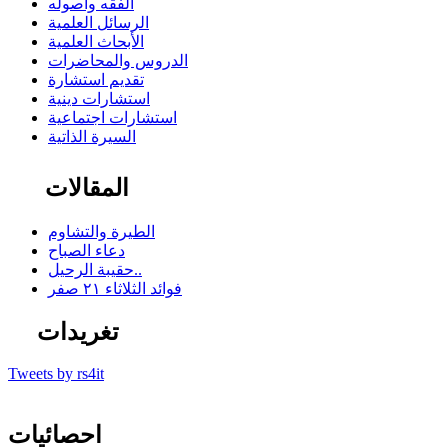
الفقه وأصوله
الرسائل العلمية
الأبحاث العلمية
الدروس والمحاضرات
تقديم استشارة
استشارات دينية
استشارات اجتماعية
السيرة الذاتية
المقالات
الطيرة والتشاوم
دعاء الصباح
حقيبة الرحيل..
فوائد الثلاثاء ٢١ صفر
تغريدات
Tweets by rs4it
احصائيات