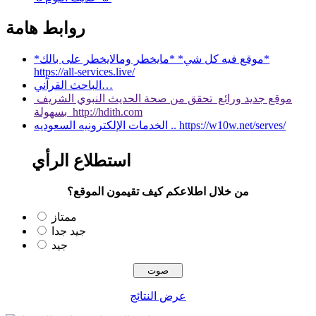
روابط هامة
*موقع فيه كل شي* *مايخطر ومالايخطر على بالك*
https://all-services.live/
الباحث القرآني…
موقع جديد ورائع تحقق من صحة الحديث النبوي الشريف
بسهولة http://hdith.com
الخدمات الإلكترونيه السعوديه .. https://w10w.net/serves/
استطلاع الرأي
من خلال اطلاعكم كيف تقيمون الموقع؟
ممتاز
جيد جدا
جيد
عرض النتائج