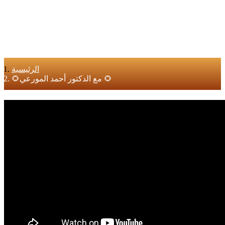
الرئيسية
🌻مع الدكتور أحمد المورعي 🌻