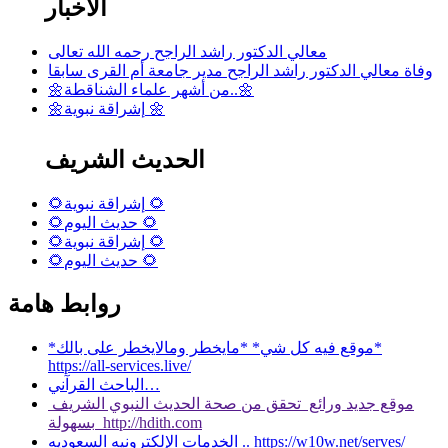
الأخبار
معالي الدكتور راشد الراجح رحمه الله تعالى
وفاة معالي الدكتور راشد الراجح مدير جامعة أم القرى سابقا
🌼من أشهر علماء الشناقطة..🌼
🌼إشراقة نبوية 🌼
الحديث الشريف
🌻إشراقة نبوية 🌻
🌻حديث اليوم 🌻
🌻إشراقة نبوية 🌻
🌻حديث اليوم 🌻
روابط هامة
*موقع فيه كل شي* *مايخطر ومالايخطر على بالك*
https://all-services.live/
الباحث القرآني…
موقع جديد ورائع تحقق من صحة الحديث النبوي الشريف
بسهولة http://hdith.com
الخدمات الإلكترونيه السعوديه .. https://w10w.net/serves/