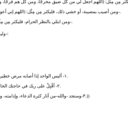
‏-ومن أصيب بمصيبة، أو خشي ذلك، فليكثر مِن مِثْل: (اللهم إني أعوذ بك من زوال نعمتك، وتحول عافيتك، وفجاءة نقمتك، وجميع سخطك).
‏-ومن ابتلي بالنظر الحرام، فليكثر مِن مِثْل (رب اصرف عني السوء والفحشاء، واجعلني من عبادك المخلصين).
‏-وليكثر العبد من الأدعية الجامعة التي حثَّ عليها النبي ﷺ وأكثر منها، مثل:
‏١- أليس الواحد إذا أصابه مرض خطير، خصّه بالدعاء كل يوم حتى يُكشف، فكذلك فافعل مع حاجتك الخاصة.
‏٢- أقْبِلْ على ربك في حاجتك الخاصة، فهو سبحانه أعلم بك وبحالك من نفسك، وأرحم بك من أمك وأبيك.
‏٣-وستجد -والله-من آثار كثرة الدعاء، وإدامته، والصبر عليه، ما لم تحسب لها حسابا من الخيرات والبركات والفتوحات.))