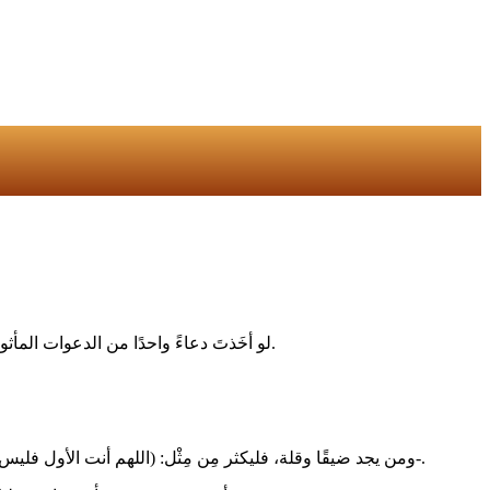
‏لو أخَذتَ دعاءً واحدًا من الدعوات المأثورات، التي تلامس حياتك وواقعك، وأخَذتَ تلهج به، وتكثر منه، وتكرره عشرات المرات، أو مئات، بقلب حاضر، لأدركتَ الغاية والسعادة والفلاح.
‏-ومن يجد ضيقًا وقلة، فليكثر مِن مِثْل: (اللهم أنت الأول فليس قبلك شيء، وأنت الآخر فليس بعدك شيء، وأنت الظاهر فليس فوقك شيء، وأنت الباطن فليس دونك شيء اقض عنا الدين وأغننا من الفقر).