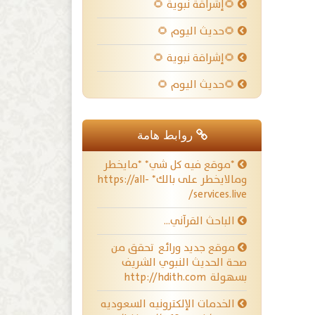
🌻إشراقة نبوية 🌻
🌻حديث اليوم 🌻
🌻إشراقة نبوية 🌻
🌻حديث اليوم 🌻
روابط هامة
*موقع فيه كل شي* *مايخطر
ومالايخطر على بالك* https://all-
services.live/
الباحث القرآني…
موقع جديد ورائع تحقق من
صحة الحديث النبوي الشريف
بسهولة http://hdith.com
الخدمات الإلكترونيه السعوديه