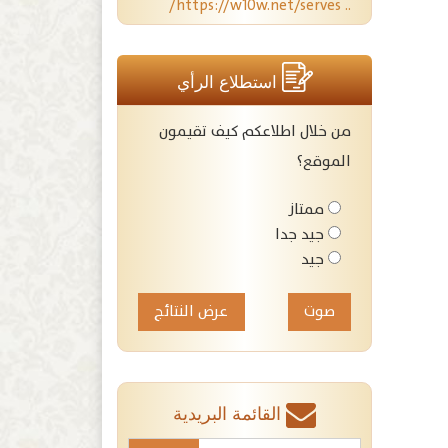
.. https://w10w.net/serves/
استطلاع الرأي
من خلال اطلاعكم كيف تقيمون
الموقع؟
ممتاز
جيد جدا
جيد
عرض النتائج
القائمة البريدية