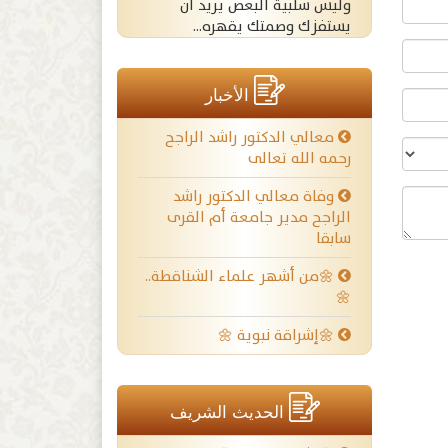
وليس سلبية البعض يريد ان
يستفزك وصمتك يقهره...
الأخبار
معالي الدكتور راشد الراجح
رحمه الله تعالى
وفاة معالي الدكتور راشد
الراجح مدير جامعة أم القرى
سابقا
🌼من أشهر علماء الشناقطة..
🌼
🌼إشراقة نبوية 🌼
الحديث الشريف