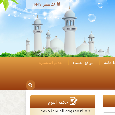
23 صفر, 1448
ط هامة
مواقع العلماء
تقديم استشارة
حكمة اليوم
صمتك في وجه المسيئ حكمة