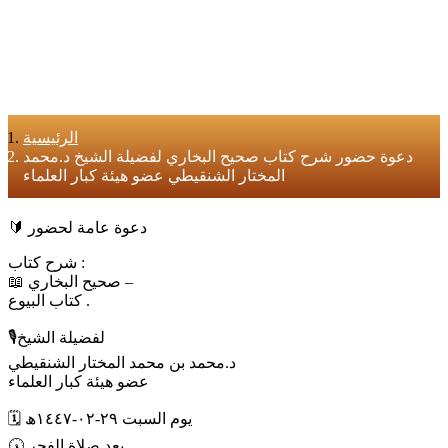
الرئيسية
دعوة حضور شرح كتاب صحيح البخاري لفضيلة الشيخ د.محمد
المختار الشنقيطي عضو هيئة كبار العلماء
🔰 دعوة عامة لحضور
شرح كتاب :
📖 صحيح البخاري –
كتاب البيوع .
🎙️لفضيلة الشيخ
د.محمد بن محمد المختار الشنقيطي
عضو هيئة كبار العلماء
🗓️ يوم السبت ٢٩-٠٢-١٤٤٧ھ
🕠 بعد صلاة الفجر