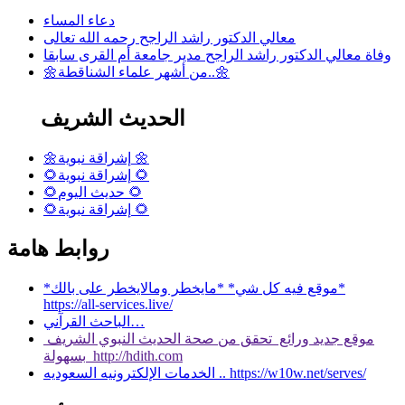
دعاء المساء
معالي الدكتور راشد الراجح رحمه الله تعالى
وفاة معالي الدكتور راشد الراجح مدير جامعة أم القرى سابقا
🌼من أشهر علماء الشناقطة..🌼
الحديث الشريف
🌼إشراقة نبوية 🌼
🌻إشراقة نبوية 🌻
🌻حديث اليوم 🌻
🌻إشراقة نبوية 🌻
روابط هامة
*موقع فيه كل شي* *مايخطر ومالايخطر على بالك*
https://all-services.live/
الباحث القرآني…
موقع جديد ورائع تحقق من صحة الحديث النبوي الشريف
بسهولة http://hdith.com
الخدمات الإلكترونيه السعوديه .. https://w10w.net/serves/