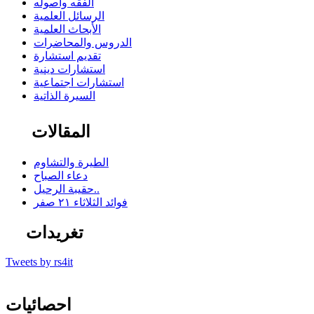
الفقه وأصوله
الرسائل العلمية
الأبحاث العلمية
الدروس والمحاضرات
تقديم استشارة
استشارات دينية
استشارات اجتماعية
السيرة الذاتية
المقالات
الطيرة والتشاوم
دعاء الصباح
حقيبة الرحيل..
فوائد الثلاثاء ٢١ صفر
تغريدات
Tweets by rs4it
احصائيات