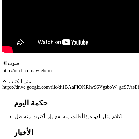
🔊صوت
http://mixlr.com/twjehdm
📖 متن الكتاب
https://drive.google.com/file/d/1BAaFIOKRlw96VgsboW_gcS7As
حكمة اليوم
الكلام مثل الدواء إذا أقللت منه نفع وإن أكثرت منه قتل...
الأخبار