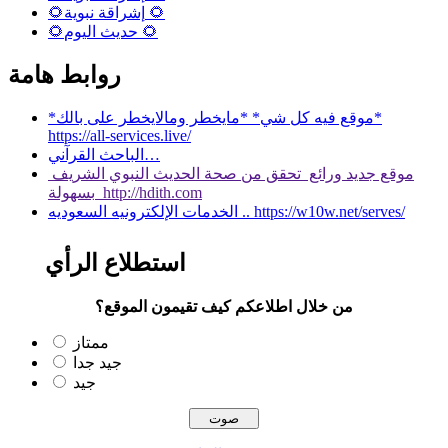
🌻إشراقة نبوية 🌻
🌻حديث اليوم 🌻
روابط هامة
*موقع فيه كل شي* *مايخطر ومالايخطر على بالك*
https://all-services.live/
الباحث القرآني…
موقع جديد ورائع تحقق من صحة الحديث النبوي الشريف
بسهولة http://hdith.com
الخدمات الإلكترونيه السعوديه .. https://w10w.net/serves/
استطلاع الرأي
من خلال اطلاعكم كيف تقيمون الموقع؟
ممتاز
جيد جدا
جيد