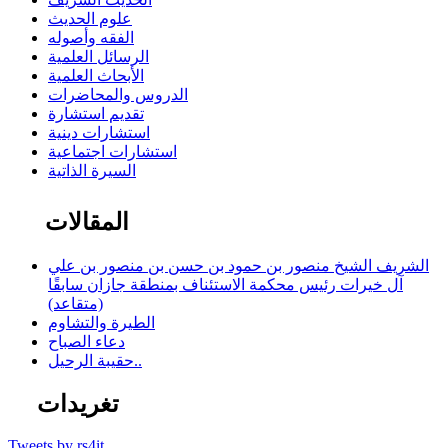
علوم الحديث
الفقه وأصوله
الرسائل العلمية
الأبحاث العلمية
الدروس والمحاضرات
تقديم استشارة
استشارات دينية
استشارات اجتماعية
السيرة الذاتية
المقالات
الشريف الشيخ منصور بن حمود بن حسن بن منصور بن علي
آل خيرات رئيس محكمة الاستئناف بمنطقة جازان سابقًا
(متقاعد)
الطيرة والتشاوم
دعاء الصباح
حقيبة الرحيل..
تغريدات
Tweets by rs4it