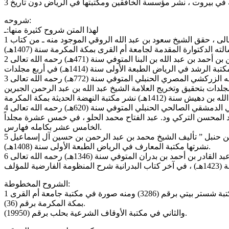
شروحه:
لهذا المتن شروح كثيرة منها:ـ
1 ـ ” شرح القاضي أبي يعلى على مختصر الخرقي ” للإمام أبي يعلى محمد بن الحسين بن الفراء البغدادي المتوفي سنة (458هـ) رحمه الله تعالى ، حقق الشيخ سعود بن عبد الله الروقي الموجود منه ـ من كتاب
ار هجر في مصر سنة (1406هـ) بتحقيق الشيخ د. عبد الله بن عبد المحسن التركي ود. عبد الفتاح محمد الحلو ، في خمس عشرة مجلداً
الخامس عشر بكامله فهارس.
نشرتها مكتبة المعارف في الرياض الطبعة الأولى سنة (1408هـ).
الشروح المخطوطة:
1 ـ ” الواضح في شرح الخرقي ” للشيخ عبد الرحمن بن عمر الضرير البصري المتوفي سنة (684هـ) رحمه الله تعالى جزءان يوجد الأول في مكتبة شستر بيتي برقم (3286) ومنه صورة في مكتبة جامعة أم القرى
بمكة المكرمة برقم (36).
والثاني في مكتبة الأوقاف الشرعية بحلب برقم (19950).