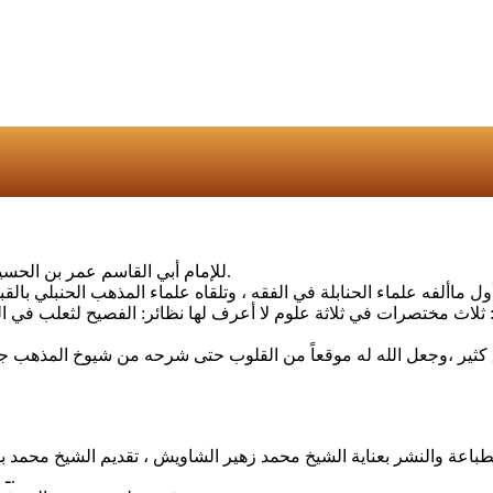
للإمام أبي القاسم عمر بن الحسين بن عبد الله بن أحمد الخرقي المتوفي سنة (334هـ) رحمه الله تعالى.
لاث مختصرات في ثلاثة علوم لا أعرف لها نظائر: الفصيح لثعلب في الل
ق كثير ،وجعل الله له موقعاً من القلوب حتى شرحه من شيوخ المذهب جم
2 ـ في طنطا سنة (1413هـ) قرأه وعلق عليه أبو حذيفة إبراهيم بن محمد.