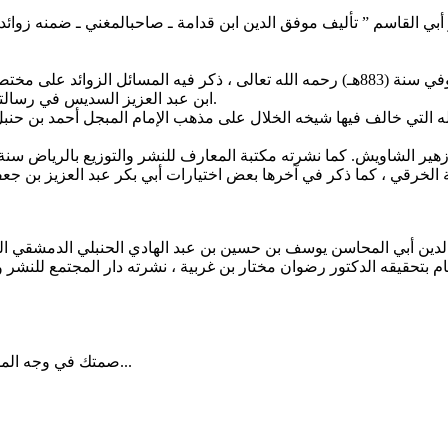
ابن عبد العزيز السديس في رسالته الدكتوراة المقدمة للجامعة الإسلامية بالمدينة المنورة سنة (1410هـ).
الخرقي ، كما ذكر في آخرها بعض اختيارات أبي بكر عبد العزيز بن جعف
صمتك في وجه المسيئ حكمة وليس سلبية البعض يريد ان يستفزك وصمتك يقهره...