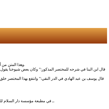
وهذا المتن من أول ماألفه علماء الحنابلة في الفقه ، وتلقاه علماء المذهب الحنبلي بالقبول ، وعنوا به أشد العناية ، لغزارة علمه ، مع صغر حجمه ، وقلة لفظه.
قال ابن البنا في شرحه للمختصر المذكور:” وكان بعض شيوخنا يقول: ث
قال يوسف بن عبد الهادي في الدر النقي:” وانتفع بهذا المختصر خل
1 ـ في مطبعة مؤسسة دار السلام للطباعة والنشر بعناية الشيخ محمد زهير الشاويش ، تقديم الشيخ محمد بن عبد العزيز بن مانع رحمه الله تعالى ، الطبعة الأولى سنة (1378هـ).