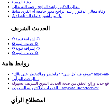
دعاء المساء
معالي الدكتور راشد الراجح رحمه الله تعالى
وفاة معالي الدكتور راشد الراجح مدير جامعة أم القرى سابقا
🌼من أشهر علماء الشناقطة..🌼
الحديث الشريف
🌻إشراقة نبوية 🌻
🌻حديث اليوم 🌻
🌻إشراقة نبوية 🌻
🌻حديث اليوم 🌻
روابط هامة
 بالك* https://all-services.live/
الباحث القرآني…
الخدمات الإلكترونيه السعوديه .. https://w10w.net/serves/
استطلاع الرأي