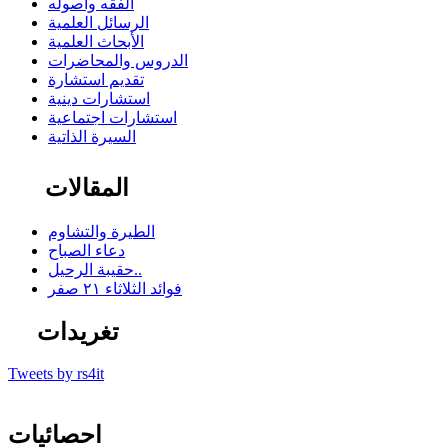
الفقه وأصوله
الرسائل العلمية
الأبحاث العلمية
الدروس والمحاضرات
تقديم استشارة
استشارات دينية
استشارات اجتماعية
السيرة الذاتية
المقالات
الطيرة والتشاوم
دعاء الصباح
حقيبة الرحيل..
فوائد الثلاثاء ٢١ صفر
تغريدات
Tweets by rs4it
احصائيات