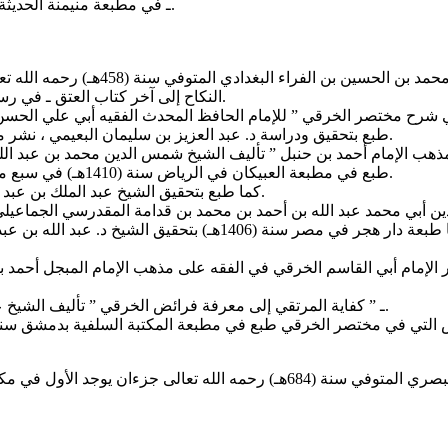
3 ـ في مطبعة منيمنة الحديثة في بيروت ، نشر مؤسسة الخافقين ومكتبتها في الرياض دون تاريخ.
النكاح إلى آخر كتاب العتق ـ في رسالته الدكتوارة المقدمة لجامعة أم القرى بمكة المكرمة سنة (1407هـ).
طبع بتحقيق ودراسة د. عبد العزيز بن سليمان البعيمي ، نشر مكتبة الرشد في الرياض الطبعة الأولى سنة (1414هـ) في أربع مجلدات.
طبع في مطبعة العبيكان في الرياض سنة (1410هـ) في سبع مجلدات بتحقيق وتخريج العلامة الشيخ عبد الله بن عبد الرحمن الجبرين.
كما طبع بتحقيق الشيخ عبد الملك بن عبد الله بن دهيش سنة (1412هـ) نشر مكتبة النهضة الحديثة بمكة المكرمة.
وهو أشهر من أن يعرف به ، وقد طبع طبعات كثيرة من آخرها طبعة د
6 ـ ” كفاية المرتقي إلى معرفة فرائض الخرقي ” تأليف الشيخ عبد القادر بن أحمد بن بدران المتوفي سنة (1346هـ) رحمه الله تعالى.