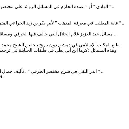
طبع المكتب الإسلامي في دمشق دون تاريخ بتحقيق الشيخ محمد زهير الشاويش. كما نشرته مكتبة المعارف للنشر والتوزيع بالرياض سنة (1413هـ) بتحقيق الشيخ محمد بن عبد الرحمن بن حسين آل إسماعيل.
وهذه المسائل ذكرها ابن أبي يعلى في طبقات الحنابلة في ترجمة 
1 ـ ” الدر النقي في شرح مختصر الخرقي ” ، تأليف جمال الدين أبي المحاسن يوسف بن حسين بن عبد الهادي الحنبلي الدمشقي الصالحي المعروف بابن المبرد المتوفي سنة (909هـ) رحمه الله تعالى.
قام بتحقيقه الدكتور رضوان مختار بن غربية ، نشرته دار المجتمع للنشر والتوزيع في جدة ، الطبعة الأولى سنة (1411هـ) ثلاثة أجزاء في مجلدين.