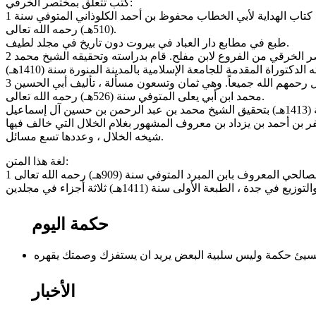
كتب تتعلق بمختصر الخرقي:
1 ـ ” الهادي ” أو ” عمدة الحازم في المسائل الزوائد على مختصر أبي القاسم ” تأليف موفق الدين ابن قدامة ـ صاحبالمغني ـ ضمنه زوائد كتاب الهداية لأبي الخطاب محفوظ بن أحمد الكلوذاني المتوفي سنة
(510هـ) رحمه الله تعالى.
طبع في مطابع دار العباد في بيروت دون تاريخ في مجلد لطيف.
2 ـ ” غاية المطلب في معرفة المذهب ” لأبي بكر بن زيد الجراعي المتوفي سنة (883هـ) رحمه الله تعالى ، ذكر فيه المسائل الزوائد على مختصر الخرقي من الفروع لابن مفلح. قام بدراسته وتحقيقه الشيخ محمد
3 ـ مسائل عبد العزيز غلام الخلال التي خالف فيها الخرقي ومسائله التي خالف فيها شيخه الخلال على مذهب الإمام المبجل أحمد بن حنبل رحمهم الله جميعاً. وهي ثمان وتسعون مسألة ، تأليف أبي الحسين
محمد ابن أبي يعلى المتوفي سنة (526هـ) رحمه الله تعالى.
ر بن أحمد بن يزداد بن معروف المشهور بغلام الخلال التي خالف فيها
شيخه الخلال ، وعددها تسع مسائل.
لغة هذا المتن:
حكمة اليوم
الأخبار