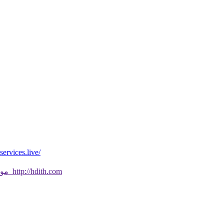
*موقع فيه كل شي* *مايخطر ومالايخطر على
موقع جديد ورائع تحقق من صحة الحديث النبوي الشريف بسهولة http://hdith.com