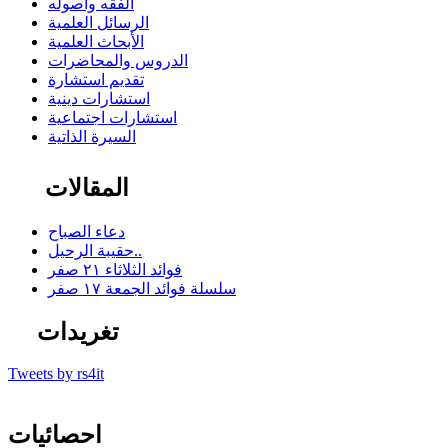
الفقه وأصوله
الرسائل العلمية
الأبحاث العلمية
الدروس والمحاضرات
تقديم استشارة
استشارات دينية
استشارات اجتماعية
السيرة الذاتية
المقالات
دعاء الصباح
حقيبة الرحيل..
فوائد الثلاثاء ٢١ صفر
سلسلة فوائد الجمعة ١٧ صفر
تغريدات
Tweets by rs4it
احصائيات