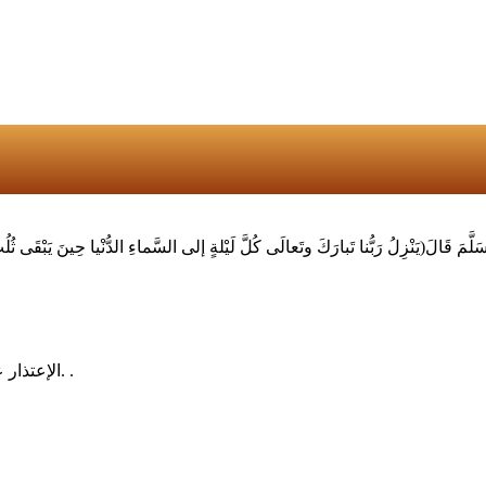
الإعتذار عن الخطأ لايجرح كرامتك بل يجعلك كبيرا بعين من أخطأت بحقه. .