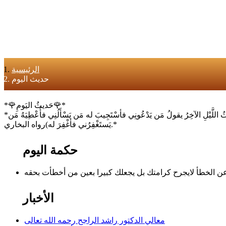
الرئيسية
حديث اليوم
*🌹حَديثُ اليَومِ🌹*
*عَنْ أَبِي هُرَيْرَةَ رَضِيَ اللَّهُ عَنْهُ أَنّ رَسُولَ اللَّهِ صَلَّى اللهُ عَليهِ وسَلَّمَ قَالَ(يَنْزِلُ رَبُّنا تَبارَكَ وتَعالَى كُلَّ لَيْلةٍ إلى السَّماءِ الدُّنْيا حِينَ يَبْقَى ثُلُثُ اللَّيْلِ الآخِرُ يقولُ مَن يَدْعُونِي فأسْتَجِيبَ له مَن يَسْأَلُنِي فأُعْطِيَهُ مَن
يَستَغْفِرُني فأغْفِرَ له)رواه البخاري.*
حكمة اليوم
الأخبار
معالي الدكتور راشد الراجح رحمه الله تعالى