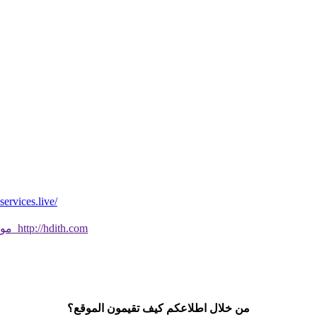
*موقع فيه كل شي* *مايخطر ومالايخطر على
موقع جديد ورائع تحقق من صحة الحديث النبوي الشريف بسهولة http://hdith.com
من خلال اطلاعكم كيف تقيمون الموقع؟