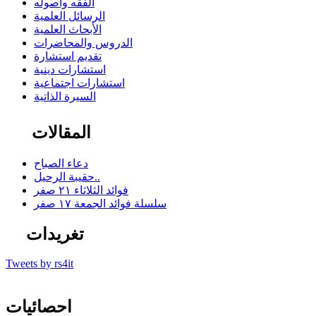
الفقه وأصوله
الرسائل العلمية
الأبحاث العلمية
الدروس والمحاضرات
تقديم استشارة
استشارات دينية
استشارات اجتماعية
السيرة الذاتية
المقالات
دعاء الصباح
حقيبة الرحيل..
فوائد الثلاثاء ٢١ صفر
سلسلة فوائد الجمعة ١٧ صفر
تغريدات
Tweets by rs4it
احصائيات