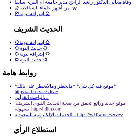
وفاة معالي الدكتور راشد الراجح مدير جامعة أم القرى سابقا
🌼من أشهر علماء الشناقطة..🌼
🌼إشراقة نبوية 🌼
الحديث الشريف
🌻إشراقة نبوية 🌻
🌻حديث اليوم 🌻
🌻إشراقة نبوية 🌻
🌻حديث اليوم 🌻
روابط هامة
*موقع فيه كل شي* *مايخطر ومالايخطر على بالك*
https://all-services.live/
الباحث القرآني…
موقع جديد ورائع تحقق من صحة الحديث النبوي الشريف
بسهولة http://hdith.com
الخدمات الإلكترونيه السعوديه .. https://w10w.net/serves/
استطلاع الرأي