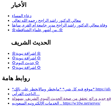
الأخبار
دعاء المساء
معالي الدكتور راشد الراجح رحمه الله تعالى
وفاة معالي الدكتور راشد الراجح مدير جامعة أم القرى سابقا
🌼من أشهر علماء الشناقطة..🌼
الحديث الشريف
🌼إشراقة نبوية 🌼
🌻إشراقة نبوية 🌻
🌻حديث اليوم 🌻
🌻إشراقة نبوية 🌻
روابط هامة
 بالك* https://all-services.live/
الباحث القرآني…
الخدمات الإلكترونيه السعوديه .. https://w10w.net/serves/