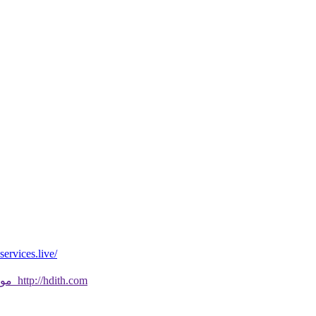
*موقع فيه كل شي* *مايخطر ومالايخطر على
موقع جديد ورائع تحقق من صحة الحديث النبوي الشريف بسهولة http://hdith.com