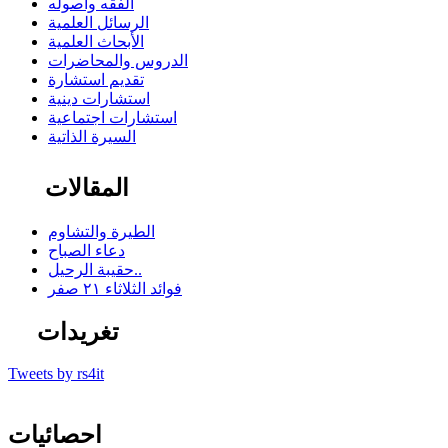
الفقه وأصوله
الرسائل العلمية
الأبحاث العلمية
الدروس والمحاضرات
تقديم استشارة
استشارات دينية
استشارات اجتماعية
السيرة الذاتية
المقالات
الطيرة والتشاوم
دعاء الصباح
حقيبة الرحيل..
فوائد الثلاثاء ٢١ صفر
تغريدات
Tweets by rs4it
احصائيات