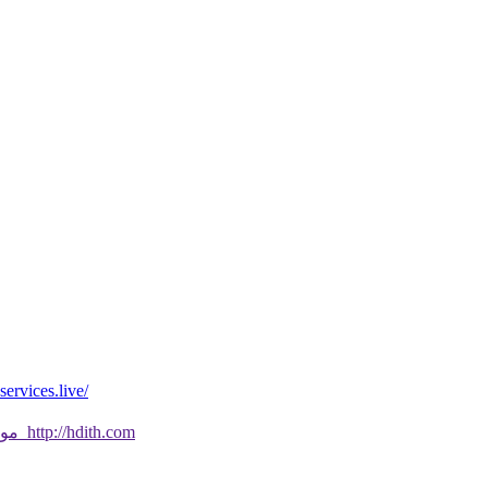
*موقع فيه كل شي* *مايخطر ومالايخطر على
موقع جديد ورائع تحقق من صحة الحديث النبوي الشريف بسهولة http://hdith.com