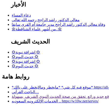
الأخبار
دعاء المساء
معالي الدكتور راشد الراجح رحمه الله تعالى
وفاة معالي الدكتور راشد الراجح مدير جامعة أم القرى سابقا
🌼من أشهر علماء الشناقطة..🌼
الحديث الشريف
🌻إشراقة نبوية 🌻
🌻حديث اليوم 🌻
🌻إشراقة نبوية 🌻
🌻حديث اليوم 🌻
روابط هامة
 بالك* https://all-services.live/
الباحث القرآني…
الخدمات الإلكترونيه السعوديه .. https://w10w.net/serves/