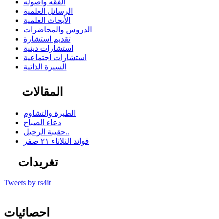
الفقه وأصوله
الرسائل العلمية
الأبحاث العلمية
الدروس والمحاضرات
تقديم استشارة
استشارات دينية
استشارات اجتماعية
السيرة الذاتية
المقالات
الطيرة والتشاوم
دعاء الصباح
حقيبة الرحيل..
فوائد الثلاثاء ٢١ صفر
تغريدات
Tweets by rs4it
احصائيات