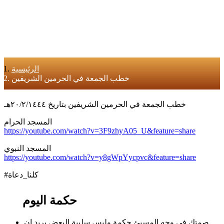
الرئيسية
خطب الجمعة في الحرمين الشريفين
خطب الجمعة في الحرمين الشريفين بتاريخ ٢٠/٢/١٤٤٤هـ
المسجد الحرام
https://youtube.com/watch?v=3F9zhyA05_U&feature=share
المسجد النبوي
https://youtube.com/watch?v=y8gWpYycpvc&feature=share
#كلنا_دعاة
حكمة اليوم
صمتك في وجه المسيئ حكمة وليس سلبية البعض يريد ان