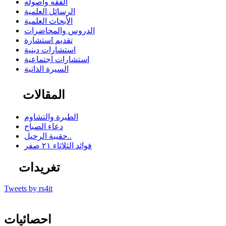
الفقه وأصوله
الرسائل العلمية
الأبحاث العلمية
الدروس والمحاضرات
تقديم استشارة
استشارات دينية
استشارات اجتماعية
السيرة الذاتية
المقالات
الطيرة والتشاوم
دعاء الصباح
حقيبة الرحيل..
فوائد الثلاثاء ٢١ صفر
تغريدات
Tweets by rs4it
احصائيات