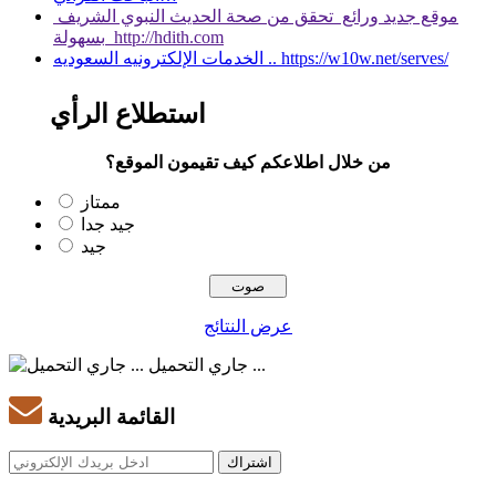
موقع جديد ورائع تحقق من صحة الحديث النبوي الشريف
بسهولة http://hdith.com
الخدمات الإلكترونيه السعوديه .. https://w10w.net/serves/
استطلاع الرأي
من خلال اطلاعكم كيف تقيمون الموقع؟
ممتاز
جيد جدا
جيد
عرض النتائج
جاري التحميل ...
القائمة البريدية