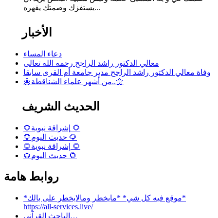
يستفزك وصمتك يقهره...
الأخبار
دعاء المساء
معالي الدكتور راشد الراجح رحمه الله تعالى
وفاة معالي الدكتور راشد الراجح مدير جامعة أم القرى سابقا
🌼من أشهر علماء الشناقطة..🌼
الحديث الشريف
🌻إشراقة نبوية 🌻
🌻حديث اليوم 🌻
🌻إشراقة نبوية 🌻
🌻حديث اليوم 🌻
روابط هامة
*موقع فيه كل شي* *مايخطر ومالايخطر على بالك*
https://all-services.live/
الباحث القرآني…