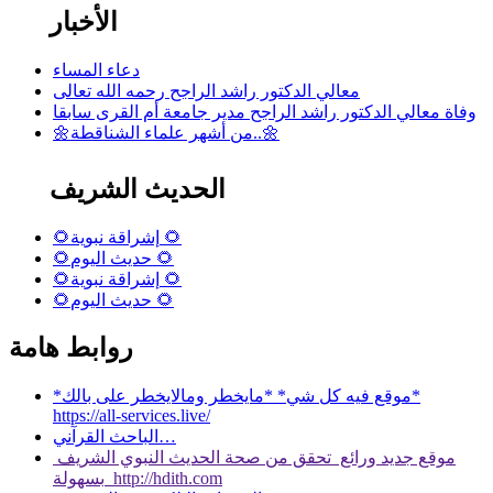
الأخبار
دعاء المساء
معالي الدكتور راشد الراجح رحمه الله تعالى
وفاة معالي الدكتور راشد الراجح مدير جامعة أم القرى سابقا
🌼من أشهر علماء الشناقطة..🌼
الحديث الشريف
🌻إشراقة نبوية 🌻
🌻حديث اليوم 🌻
🌻إشراقة نبوية 🌻
🌻حديث اليوم 🌻
روابط هامة
*موقع فيه كل شي* *مايخطر ومالايخطر على بالك*
https://all-services.live/
الباحث القرآني…
موقع جديد ورائع تحقق من صحة الحديث النبوي الشريف
بسهولة http://hdith.com