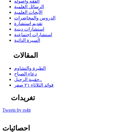
الفقه وأصوله
الرسائل العلمية
الأبحاث العلمية
الدروس والمحاضرات
تقديم استشارة
استشارات دينية
استشارات اجتماعية
السيرة الذاتية
المقالات
الطيرة والتشاوم
دعاء الصباح
حقيبة الرحيل..
فوائد الثلاثاء ٢١ صفر
تغريدات
Tweets by rs4it
احصائيات