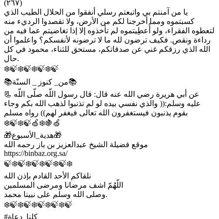
(٢٦٧)
يا من آمنتم بي واتبعتم رسلي أنفقوا من الحلال الطيب الذي
كسبتموه ومما أخرجنا لكم من الأرض، ولا تقصدوا الرديء منه
لتعطوه الفقراء، ولو أُعطِيتموه لم تأخذوه إلا إذا تغاضيتم عما فيه من
رداءة ونقص. فكيف ترضون لله ما لا ترضونه لأنفسكم؟ واعلموا أن
الله الذي رزقكم غني عن صدقاتكم، مستحق للثناء، محمود في كل
حال.
❄️🍃❄️🍃❄️🍃❄️🍃
📚من_ كنوز _ السنّة📚
📃 عن أبي هريرة رضي الله عنه قال: قال رسول اللّه صلّى اللّه
عليه وسلم:(( والذي نفسي بيده لو لم تذنبوا لذهب الله بكم وجاء
بقوم يذنبون فيستغفرون الله تعالى فيغفر لهم)) رواه مسلم
❄️🍃❄️🍃🍏❄️🍇🍏
🎁هدية_الأسبوع🎁
موقع فضيلة الشيخ عبدالعزيز بن باز رحمه الله
https://binbaz.org.sa/
🍃❄️🍃❄️🍃❄️🍃❄️🍃❄️
نلقاكم الأحد القادم بإذن الله
اللّهُمّ اشف مرضانا ومرضى المسلمين
وصلى الله وسلم على نبينا محمد.
❄️🍃❄️🍃❄️🍃❄️🍃❄️🍃
#كلنا_دعاة