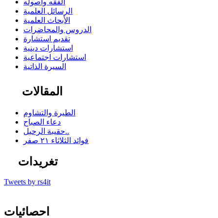
الفقه وأصوله
الرسائل العلمية
الأبحاث العلمية
الدروس والمحاضرات
تقديم استشارة
استشارات دينية
استشارات اجتماعية
السيرة الذاتية
المقالات
الطيرة والتشاوم
دعاء الصباح
حقيبة الرحيل..
فوائد الثلاثاء ٢١ صفر
تغريدات
Tweets by rs4it
احصائيات