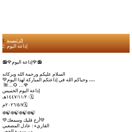
الرئيسية
إذاعة اليوم
📻🌹إذاعة اليوم🌹📻
السلام عليكم ورحمة الله وبركاته
💚وحياكم الله في إذاعتكم المباركة لهذا اليوم ،،،،
‏ ‏‏🌺…🌻 …🌹
إذاعة اليوم الخميس
١٤٤٧/١١/٢٠هـ🗓
٢٠٢٦/٥/٧م🗓
❄️🍃❄️🍃❄️🍃❄️🍃
💚أرح قلبك وسمعك💚
القاريء : عادل المصعبي
من سورة الحجر