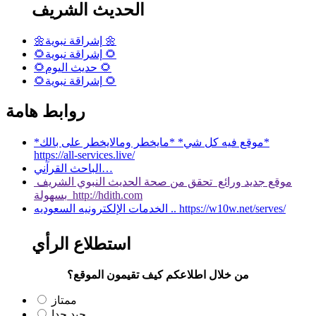
الحديث الشريف
🌼إشراقة نبوية 🌼
🌻إشراقة نبوية 🌻
🌻حديث اليوم 🌻
🌻إشراقة نبوية 🌻
روابط هامة
*موقع فيه كل شي* *مايخطر ومالايخطر على بالك*
https://all-services.live/
الباحث القرآني…
موقع جديد ورائع تحقق من صحة الحديث النبوي الشريف
بسهولة http://hdith.com
الخدمات الإلكترونيه السعوديه .. https://w10w.net/serves/
استطلاع الرأي
من خلال اطلاعكم كيف تقيمون الموقع؟
ممتاز
جيد جدا