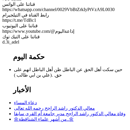
قناتنا على الواتس
https://whatsapp.com/channel/0029VbBtZrkIyPtVzA9L0030
رابط القناة في التيلجيرام
https://t.me/TdBc1
قناتنا على اليوتيوب
https://www.youtube.com/@إذاعةاليوم
قناتنا على التيك توك
‏d.3i_adel
حكمة اليوم
حين سكت أهل الحق عن الباطل ظن أهل الباطل انهم على
حق. .(علي بن ابي طالب )
الأخبار
دعاء المساء
معالي الدكتور راشد الراجح رحمه الله تعالى
وفاة معالي الدكتور راشد الراجح مدير جامعة أم القرى سابقا
🌼من أشهر علماء الشناقطة..🌼