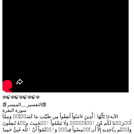
❄️🍃❄️🍃❄️🍃❄️🍃❄️
📗التفسير __الميسر📗
سورة البقرة
الآية:(( يَٰٓأَيُّهَا ٱلَّذِينَ ءَامَنُوٓاْ أَنفِقُواْ مِن طَيِّبَٰتِ مَا كَسَبۡتُمۡ وَمِمَّآ
أَخۡرَجۡنَا لَكُم مِّنَ ٱلۡأَرۡضِۖ وَلَا تَيَمَّمُواْ ٱلۡخَبِيثَ مِنۡهُ تُنفِقُونَ
وَلَسۡتُم بِـَٔاخِذِيهِ إِلَّآ أَن تُغۡمِضُواْ فِيهِۚ وَٱعۡلَمُوٓاْ أَنَّ ٱللَّهَ غَنِيٌّ حَمِيدٌ