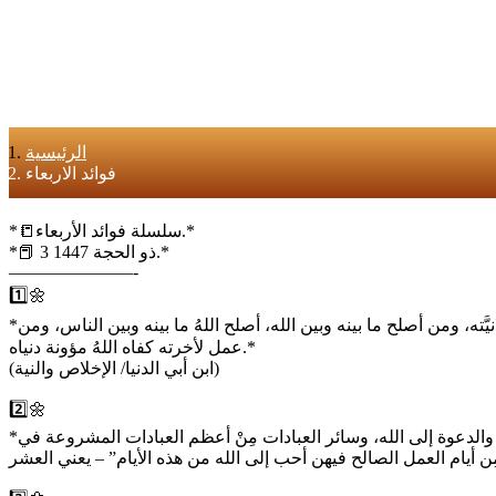
الرئيسية
فوائد الاربعاء
*📒سلسلة فوائد الأربعاء.*
*📕 3 ذو الحجة 1447.*
———————-
1️⃣🌼
*قال تعالى:(إِن يَعۡلَمِ اللهُ فِي قُلُوبِكُمۡ خيرًا يُؤۡتِكُمۡ خيرًا مِّمَّا أُخِذَ منكم ويغفر لكم). قال عون بن عتبة: من أصلح سريرته أصلح اللهُ علانيَّته، ومن أصلح ما بينه وبين الله، أصلح اللهُ ما بينه وبين الناس، ومن
عمل لأخرته كفاه اللهُ مؤونة دنياه.*
(ابن أبي الدنيا/ الإخلاص والنية)
2️⃣🌼
*مِنْ أعظم العبادات المشروعة في ‎عشر ذي الحجة؛ الحج لمن استطاع، والأضحية،والتكبير والتهليل، والنوافل، والصيام، وقراءة القرآن، والبر والصدقة، وصلة الرحم، والدعوة إلى الله، وسائر العبادات