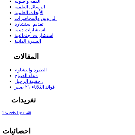
الفقه وأصوله
الرسائل العلمية
الأبحاث العلمية
الدروس والمحاضرات
تقديم استشارة
استشارات دينية
استشارات اجتماعية
السيرة الذاتية
المقالات
الطيرة والتشاوم
دعاء الصباح
حقيبة الرحيل..
فوائد الثلاثاء ٢١ صفر
تغريدات
Tweets by rs4it
احصائيات