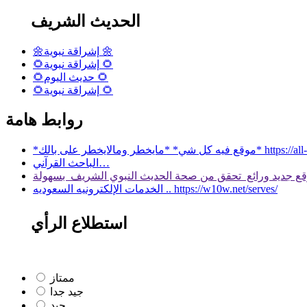
الحديث الشريف
🌼إشراقة نبوية 🌼
🌻إشراقة نبوية 🌻
🌻حديث اليوم 🌻
🌻إشراقة نبوية 🌻
روابط هامة
 بالك* https://all-services.live/
الباحث القرآني…
الخدمات الإلكترونيه السعوديه .. https://w10w.net/serves/
استطلاع الرأي
ممتاز
جيد جدا
جيد