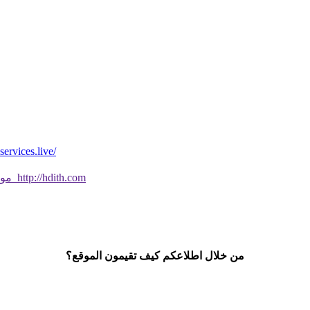
*موقع فيه كل شي* *مايخطر ومالايخطر على
موقع جديد ورائع تحقق من صحة الحديث النبوي الشريف بسهولة http://hdith.com
من خلال اطلاعكم كيف تقيمون الموقع؟