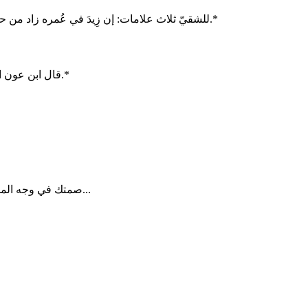
*للشقيّ ثلاث علامات: إن زِيدَ في عُمره زاد من حرصه، وإن زيدَ في ماله زاد من بخله، وإن زيدَ في قدره زاد من تكبّره.*
*قال ابن عون البصري:إذا غلب الهوى على القلب، استحسنَ الرجلُ ما كان يَستقبحه.*
صمتك في وجه المسيئ حكمة وليس سلبية البعض يريد ان يستفزك وصمتك يقهره...