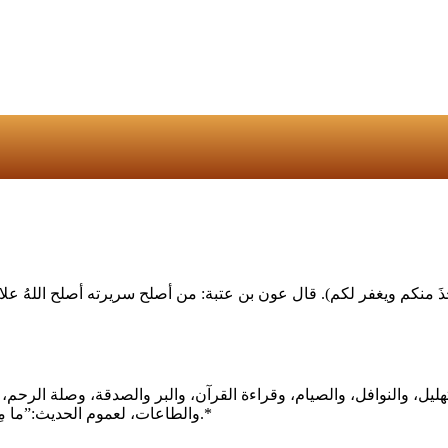
والطاعات، لعموم الحديث:”ما مِن أيام العمل الصالح فيهن أحب إلى الله من هذه الأيام” – يعني العشر.*