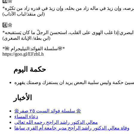
3️⃣🌼
(ابن منقذ/لباب الآداب)
4️⃣🌼
(ابن بطة/ الإبانة الصغرى)
*🌺 سلسلة الفوائد:التيليجرام🌸*
https://goo.gl/EFzbLh
حكمة اليوم
الأخبار
🌼سلسلة فوائد السبت ٢٥ صفر 🌼
دعاء المساء
معالي الدكتور راشد الراجح رحمه الله تعالى
وفاة معالي الدكتور راشد الراجح مدير جامعة أم القرى سابقا