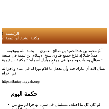
الرئيسية
مكتبة الشيخ ابن تيمية..
أتمّ محمد بن عبدالحميد بن صالح العمري — بحمد الله وتوفيقه —
عملاً جليلًا إذ فرّغ جميع فتاوى شيخ الاسلام ابن تيمية في صيغة
سؤالٍ وجواب وجمعها في موقعٍ مبارك أسماه: ” مكتبة ابن تيمية ”
نسأل الله أن يبارك فيه وأن يجعل ما قدّم نورًا له في دنياه وذخرًا له
في أخراه ..
https://ibntaymiyyah.org/
حكمة اليوم
لو كان كل ما اختلف مسلمان في شيء تهاجرا لم يبق بين