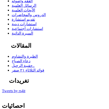
الفقه وأصوله
الرسائل العلمية
الأبحاث العلمية
الدروس والمحاضرات
تقديم استشارة
استشارات دينية
استشارات اجتماعية
السيرة الذاتية
المقالات
الطيرة والتشاوم
دعاء الصباح
حقيبة الرحيل..
فوائد الثلاثاء ٢١ صفر
تغريدات
Tweets by rs4it
احصائيات