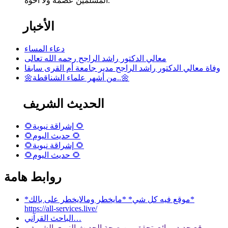
المسلمين عصمة ولا أخوة.
الأخبار
دعاء المساء
معالي الدكتور راشد الراجح رحمه الله تعالى
وفاة معالي الدكتور راشد الراجح مدير جامعة أم القرى سابقا
🌼من أشهر علماء الشناقطة..🌼
الحديث الشريف
🌻إشراقة نبوية 🌻
🌻حديث اليوم 🌻
🌻إشراقة نبوية 🌻
🌻حديث اليوم 🌻
روابط هامة
*موقع فيه كل شي* *مايخطر ومالايخطر على بالك*
https://all-services.live/
الباحث القرآني…
موقع جديد ورائع تحقق من صحة الحديث النبوي الشريف