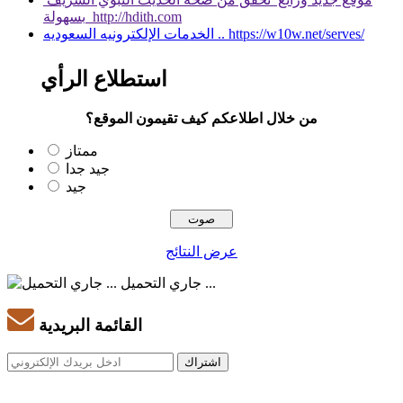
بسهولة http://hdith.com
الخدمات الإلكترونيه السعوديه .. https://w10w.net/serves/
استطلاع الرأي
من خلال اطلاعكم كيف تقيمون الموقع؟
ممتاز
جيد جدا
جيد
عرض النتائج
جاري التحميل ...
القائمة البريدية