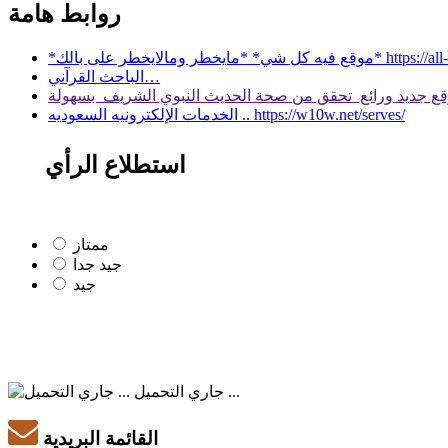
روابط هامة
 بالك* https://all-services.live/
الباحث القرآني…
الخدمات الإلكترونيه السعوديه .. https://w10w.net/serves/
استطلاع الرأي
ممتاز
جيد جدا
جيد
جاري التحميل ...
القائمة البريدية