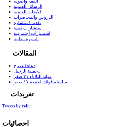
الفقه وأصوله
الرسائل العلمية
الأبحاث العلمية
الدروس والمحاضرات
تقديم استشارة
استشارات دينية
استشارات اجتماعية
السيرة الذاتية
المقالات
دعاء الصباح
حقيبة الرحيل..
فوائد الثلاثاء ٢١ صفر
سلسلة فوائد الجمعة ١٧ صفر
تغريدات
Tweets by rs4it
احصائيات