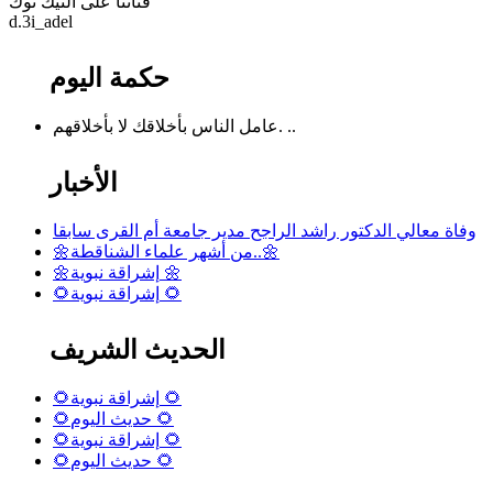
قناتنا على التيك توك
‏d.3i_adel
حكمة اليوم
عامل الناس بأخلاقك لا بأخلاقهم. ..
الأخبار
وفاة معالي الدكتور راشد الراجح مدير جامعة أم القرى سابقا
🌼من أشهر علماء الشناقطة..🌼
🌼إشراقة نبوية 🌼
🌻إشراقة نبوية 🌻
الحديث الشريف
🌻إشراقة نبوية 🌻
🌻حديث اليوم 🌻
🌻إشراقة نبوية 🌻
🌻حديث اليوم 🌻