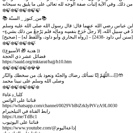
❄️🍃❄️🍃❄️🍃❄️🍃🍃
📚 من_كنوز _ السنّة📚
[صحيح] – [رواه البخاري وأبو داود، واللفظ له] – [سنن أبي داود -2438]
❄️🍃❄️🍃❄️🍃❄️🍃
((هدية 🎁 الأسبوع ))
فضائل عشر ذي الحجة
https://saaid.org/mktarat/hajj/h10.htm
❄️🍃❄️🍃❄️🍃❄️💎💎
اللّهُمّ إنّا نسألك رضاك والجنّة ونعوذ بك من سخطك والنّار،،،🤲🏻
وصلى الله وسلم على نبينا محمد
❄️🍃❄️🍃❄️🍃❄️🍃❄️
#كلنا_دعاة
قناتنا على الواتس
https://whatsapp.com/channel/0029VbBtZrkIyPtVzA9L0030
رابط القناة في التيلجيرام
https://t.me/TdBc1
قناتنا على اليوتيوب
https://www.youtube.com/@إذاعةاليوم