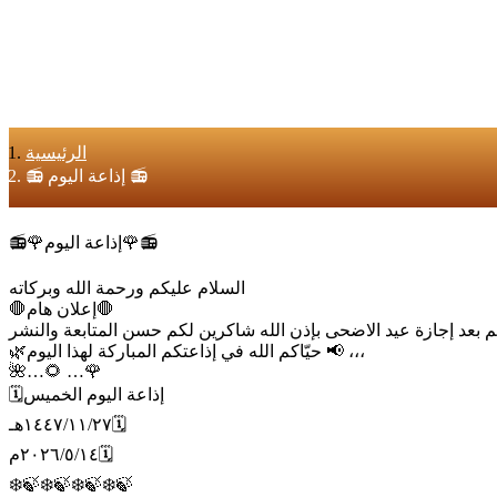
الرئيسية
📻 إذاعة اليوم 📻
📻🌹إذاعة اليوم🌹📻
السلام عليكم ورحمة الله وبركاته
🛑إعلان هام🛑
🌿‏‏ ‏📢 حيّاكم الله في إذاعتكم المباركة لهذا اليوم،،،
‏🌺…🌻 …🌹
🗓إذاعة اليوم الخميس
١٤٤٧/١١/٢٧هـ🗓
٢٠٢٦/٥/١٤م🗓
❄️🍃❄️🍃❄️🍃❄️🍃