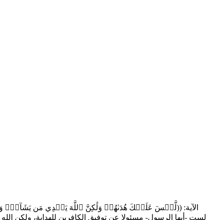
الآية: ((لَّيۡسَ عَلَيۡكَ هُدَىٰهُمۡ وَلَٰكِنَّ ٱللَّهَ يَهۡدِي مَن يَشَآءُۗ وَمَ
لست -أيها الرسول- مسئولا عن توفيق الكافرين للهداية، ولكن الله يشرح