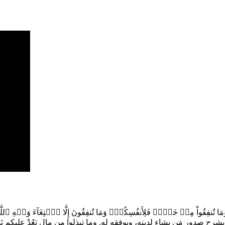
ا تُنفِقُواْ مِنۡ خَيۡرٖ فَلِأَنفُسِكُمۡۚ وَمَا تُنفِقُونَ إِلَّا ٱبۡتِغَآءَ وَجۡهِ ٱللَّه
 صدور مَن يشاء لدينه، ويوفقه له. وما تبذلوا من مال يَعُدْ عليكم نَفْع