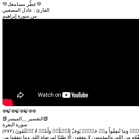
💚عطّر مسامعك💚
القارئ : عادل المصعبي
من سورة إبراهيم
❄️🍃❄️🍃❄️🍃❄️❄️
📗التفسير __الميسر📗
سورة البقرة
ِۚ وَمَا تُنفِقُواْ مِنۡ خَيۡرٖ يُوَفَّ إِلَيۡكُمۡ وَأَنتُمۡ لَا تُظۡلَمُونَ (٢٧٢)
ُه من الله، والمؤمنون لا ينفقون إلا طلبًا لمرضاة الله. وما تنفقوا من