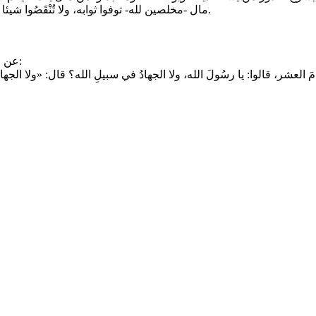
مال -مخلصين لله- توفوا ثوابه، ولا تُنْقَصُوا شيئا من ذلك. وفي الآية إثبات صفة الوجه لله تعالى على ما يليق به سبحانه.
عن ابن عباس رضي الله عنهما قال: قال رسول الله صلى الله عليه وسلم: