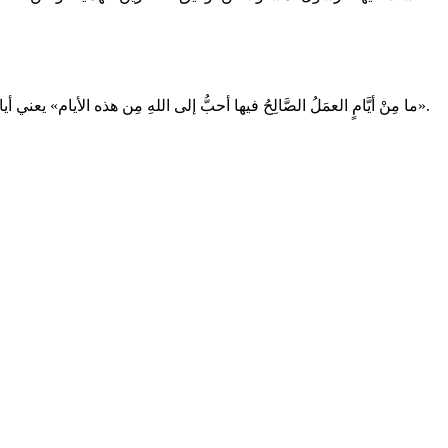
«ما مِنْ أيَّامٍ العمَلُ الصَّالِحُ فيها أحبُّ إلى اللهِ مِن هذه الأيام» يعني أيامَ العشر، قالوا: يا رسُولَ الله، ولا الجهادُ في سبيلِ الله؟ قال: «ولا الجهادُ في سبيلِ الله، إلا رجلٌ خَرَجَ بنفسِه ومالِه فلم يَرْجِعْ من ذلك بشيءٍ».