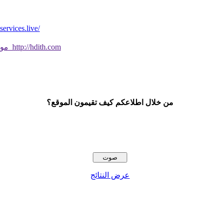
*موقع فيه كل شي* *مايخطر ومالايخطر على
موقع جديد ورائع تحقق من صحة الحديث النبوي الشريف بسهولة http://hdith.com
من خلال اطلاعكم كيف تقيمون الموقع؟
عرض النتائج