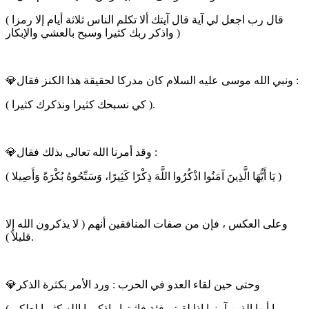
( قال رب اجعل لي آية قال آيتك ألا تكلم الناس ثلاثة أيام إلا رمزا
واذكر ربك كثيرا وسبح بالعشي والإبكار )
💎ونبي الله موسى عليه السلام كان مدركا لحقيقة هذا الكنز فقال :
( كي نسبحك كثيرا ونذكرك كثيرا ).
💎وقد أمرنا الله تعالى بذلك فقال :
( يَا أَيُّهَا الَّذِينَ آمَنُوا اذْكُرُوا اللَّهَ ذِكْرًا كَثِيرًا، وَسَبِّحُوهُ بُكْرَةً وَأَصِيلا )
وعلى العكس ، فإن من صفات المنافقين أنهم ( لا يذكرون الله إلا
قليلاً ).
💎وحتى حين لقاء العدو في الحرب : ورد الأمر بكثرة الذكر
( يا أيها الذين آمنوا إذا لقيتم فئة فاثبتوا واذكروا الله كثيرا لعلكم