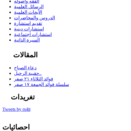
الفقه وأصوله
الرسائل العلمية
الأبحاث العلمية
الدروس والمحاضرات
تقديم استشارة
استشارات دينية
استشارات اجتماعية
السيرة الذاتية
المقالات
دعاء الصباح
حقيبة الرحيل..
فوائد الثلاثاء ٢١ صفر
سلسلة فوائد الجمعة ١٧ صفر
تغريدات
Tweets by rs4it
احصائيات