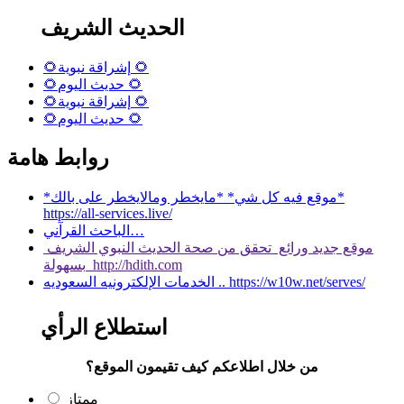
الحديث الشريف
🌻إشراقة نبوية 🌻
🌻حديث اليوم 🌻
🌻إشراقة نبوية 🌻
🌻حديث اليوم 🌻
روابط هامة
*موقع فيه كل شي* *مايخطر ومالايخطر على بالك*
https://all-services.live/
الباحث القرآني…
موقع جديد ورائع تحقق من صحة الحديث النبوي الشريف
بسهولة http://hdith.com
الخدمات الإلكترونيه السعوديه .. https://w10w.net/serves/
استطلاع الرأي
من خلال اطلاعكم كيف تقيمون الموقع؟
ممتاز