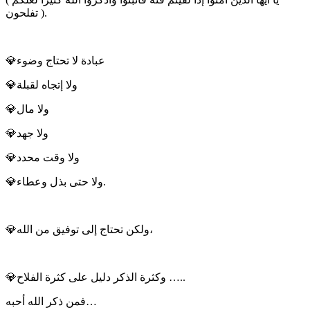
تفلحون ).
💎عبادة ﻻ تحتاج وضوء
💎ولا إتجاه لقبلة
💎ولا مال
💎وﻻ جهد
💎وﻻ وقت محدد
💎ولا حتى بذل وعطاء.
💎ولكن تحتاج إلى توفيق من الله،
💎وكثرة الذكر دليل على كثرة الفلاح …..
فمن ذكر الله أحبه…