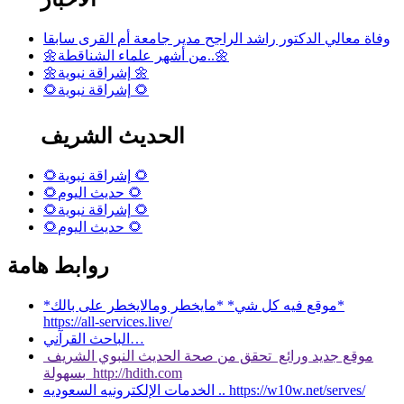
وفاة معالي الدكتور راشد الراجح مدير جامعة أم القرى سابقا
🌼من أشهر علماء الشناقطة..🌼
🌼إشراقة نبوية 🌼
🌻إشراقة نبوية 🌻
الحديث الشريف
🌻إشراقة نبوية 🌻
🌻حديث اليوم 🌻
🌻إشراقة نبوية 🌻
🌻حديث اليوم 🌻
روابط هامة
*موقع فيه كل شي* *مايخطر ومالايخطر على بالك*
https://all-services.live/
الباحث القرآني…
موقع جديد ورائع تحقق من صحة الحديث النبوي الشريف
بسهولة http://hdith.com
الخدمات الإلكترونيه السعوديه .. https://w10w.net/serves/