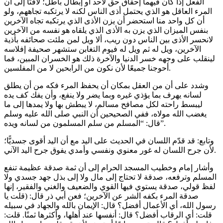
الفعل إذا كان فيهما إحقاق حق لأحد أو إبطال باطل؛ لافتًا إلى أن
المرء العاقل هو الذي يحتمل أذى الناس لكنه لا يرتكبه تجاههم، ولو
أن كل واحد منا استحضر أن يزن الأذى الذي يرتكبه تجاه الآخرين
بنفس الميزان الذي يزن به الأذى الذي يلقاه هو نفسه من الآخرين
لانحسر الأذى بين الناس دون ريب، ألا ويل لمن ملئت صحائفه بأذية
الآخرين، ويل له ثم ويل له فيوم التغابن ستشهر صحيفة إفلاسه
لينقلب على وجهه خسر الدنيا والآخرة ذلك هو الخسران المبين، فما
أحوجنا جميعًا لأن نكون من الرابحين لا من المفلسين.
وشدد على أن من العقل بمكان أن يحفظ المرء فكه من أن يطلق
لسانه يهرف بما يؤذي غيره وبما يضر ولا ينفع، وأن يفك كف يده
ليبسط راحته لكل مصافح مسالم، لا يبطش بها ولا يمدها إلى ما
يغضب الله مولاه، ففي الصحيحين أن النبي صلى الله عليه وسلم
قال: “المسلم من سلم المسلمون من لسانه ويده”.
وتابع: قد قدّم اللسان في الحديث على اليد مع أن اليد أقوى جسديًّا؛
لأن جرح اللسان له غور معنوي ونفسي وأمدي يفوق جرح اليد الآني.
وأشار إمام وخطيب المسجد الحرام إلى أن ثمة صدقة عظيمة تنفع
المسلم وترفعه، صدقة لا تحتاج إلى مال ولا إلى بذل جهد جسدي ولا
لفظ قولي، صدقة يستوي فيها القوي والضعيف والغني والفقير، إنها
صدقة المرء بكفه الشر عن الآخرين؛ فعن أبي ذر قال: (قلت يا
رسول الله، أي الأعمال أفضل؟ قال: الإيمان بالله والجهاد في سبيله
قلت: أي الرقاب أفضل؟ قال: أنفسها عند أهلها، وأكثرها ثمنًا. قلت: