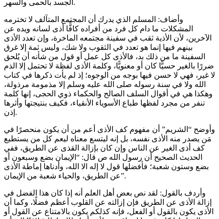
الجسد بالحمى والسهر.
وأضاف: المسلم الذي يدرك أن المجتمع المتآلف لا تخترمه
المشكلات ما دام كل فرد من أفراده كافًّا أذى لسانه ويده عن
الآخرين، لأن الأذية ثقب في سفينة مجتمعه الماخرة، وإن تعدد الأذى
بينهم فيها إنما هو تعدد في الثقوب ولا شك، وليس ثمة إلا غرق
السفينة ما من ذلك بد، فالأذى كل عمل أو قول من شأنه أن يُلحق
ضررًا بالغير حسيًّا كان أو معنويًّا، وكلمة الأذى لفظة لا تحتمل إلا الذم
لا غير، فهي لا حسن فيها بوجه من الوجوه؛ إذ لم يأت ذكرها في كتاب
الله ولا في سنة رسوله صلى الله عليه وسلم إلا مذمومة مرذولة،
وهكذا هي في أقوال السلف الصالح والحكماء ذوي الحجى، إنها كلمة
تنفر من مجرد لفظها طباع الأسوياء الأنقياء، فكيف بنتيجتها وأثرها
إذن.
وأوضح “الشريم” أن مفهوم كف الأذى أعم من أن يكون منحصرًا في
مَن يصدر منه الأذى نفسه، بل إنه ليتسع معناه ليعم كل من يستطيع
كف أذى الغير عن الناس وإن كان بإزالة القذى عن الطريق، ففي
الحديث الصحيح أن رسول الله ص قال: “الإيمان بضع وسبعون أو
بضع وستون شعبة؛ فأفضلها قول لا إله الا الله، وأدناها إماطة الأذى
عن الطريق، والحياء شعبة من الإيمان”.
وأردف بالقول: لقد نص بعض أهل العلم أنه إذا كان هذا الفضل في
إزالة الأذى عن الطريق فإن إزالته عن القلوب أعظم فضلًا، وكما أن
الأذى يكون بالقول أو الفعل، فإنه كذلكم يكون بالامتناع عن القول أو