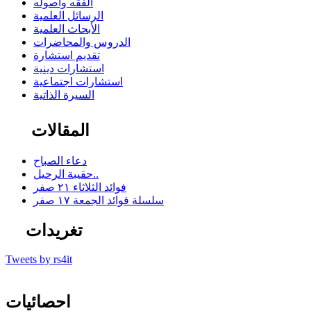
الفقه وأصوله
الرسائل العلمية
الأبحاث العلمية
الدروس والمحاضرات
تقديم استشارة
استشارات دينية
استشارات اجتماعية
السيرة الذاتية
المقالات
دعاء الصباح
حقيبة الرحيل..
فوائد الثلاثاء ٢١ صفر
سلسلة فوائد الجمعة ١٧ صفر
تغريدات
Tweets by rs4it
احصائيات