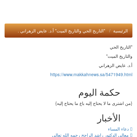
الرئيسية
*التاريخ الحي والتاريخ الميت* أ.د. عايض الزهراني .
*التاريخ الحي
والتاريخ الميت*
أ.د. عايض الزهراني
https://www.makkahnews.sa/5471949.html
حكمة اليوم
{من اشترى ما لا يحتاج إليه باع ما يحتاج إليه}
الأخبار
دعاء المساء
معالي الدكتور راشد الراجح رحمه الله تعالى