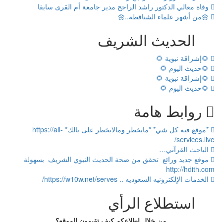
وفاة معالي الدكتور راشد الراجح مدير جامعة أم القرى سابقا
🌼من أشهر علماء الشناقطة..🌼
الحديث الشريف
🌻إشراقة نبوية 🌻
🌻حديث اليوم 🌻
🌻إشراقة نبوية 🌻
🌻حديث اليوم 🌻
روابط هامة
*موقع فيه كل شي* *مايخطر ومالايخطر على بالك* https://all-
services.live/
الباحث القرآني…
موقع جديد ورائع تحقق من صحة الحديث النبوي الشريف بسهولة
http://hdith.com
الخدمات الإلكترونيه السعوديه .. https://w10w.net/serves/
استطلاع الرأي
من خلال اطلاعكم كيف تقيمون الموقع؟