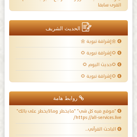
القرى سابقا
الحديث الشريف
🌼إشراقة نبوية 🌼
🌻إشراقة نبوية 🌻
🌻حديث اليوم 🌻
🌻إشراقة نبوية 🌻
روابط هامة
*موقع فيه كل شي* *مايخطر ومالايخطر على بالك*
https://all-services.live/
الباحث القرآني…