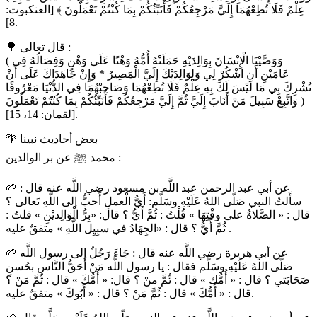
عِلْمٌ فَلَا تُطِعْهُمَا إِلَيَّ مَرْجِعُكُمْ فَأُنَبِّئُكُمْ بِمَا كُنْتُمْ تَعْمَلُونَ ﴾ [العنكبوت:
8].
🌳 قال تعالى :
( وَوَصَّيْنَا الْإِنْسَانَ بِوَالِدَيْهِ حَمَلَتْهُ أُمُّهُ وَهْنًا عَلَى وَهْنٍ وَفِصَالُهُ فِي
عَامَيْنِ أَنِ اشْكُرْ لِي وَلِوَالِدَيْكَ إِلَيَّ الْمَصِيرُ * وَإِنْ جَاهَدَاكَ عَلَى أَنْ
تُشْرِكَ بِي مَا لَيْسَ لَكَ بِهِ عِلْمٌ فَلَا تُطِعْهُمَا وَصَاحِبْهُمَا فِي الدُّنْيَا مَعْرُوفًا
وَاتَّبِعْ سَبِيلَ مَنْ أَنَابَ إِلَيَّ ثُمَّ إِلَيَّ مَرْجِعُكُمْ فَأُنَبِّئُكُمْ بِمَا كُنْتُمْ تَعْمَلُونَ )
[لقمان: 14، 15].
🌴 بعض أحاديث نبينا
محمد ﷺ عن بر الوالدين :
🌱 عن أبي عبد الرحمن عبد اللَّه بن مسعود رضي اللَّه عنه قال :
سأَلتُ النبي صَلّى اللهُ عَلَيْهِ وسَلَّم: أَيُّ الْعملِ أَحبُّ إلى اللَّهِ تَعالى ؟
قال : « الصَّلاةُ على وقْتِهَا » قُلْتُ : ثُمَّ أَيُّ ؟ قال: «بِرُّ الْوَالِديْنِ » قلتُ :
ثُمَّ أَيُّ ؟ قال : «الجِهَادُ في سبِيِل اللَّهِ » متفقٌ عليه .
🌱 عن أبي هريرة رضي اللَّه عنه قال : جَاءَ رَجُلٌ إلى رسول اللَّه
صَلّى اللهُ عَلَيْهِ وسَلَّم فقال : يا رسول اللَّه مَنْ أَحَقُّ النَّاسِ بحُسنِ
صَحَابَتي ؟ قال : « أُمُّك » قال : ثُمَّ منْ ؟ قال: « أُمُّكَ » قال : ثُمَّ مَنْ ؟
قال : « أُمُّكَ » قال : ثُمَّ مَنْ ؟ قال : « أَبُوكَ » متفقٌ عليه.