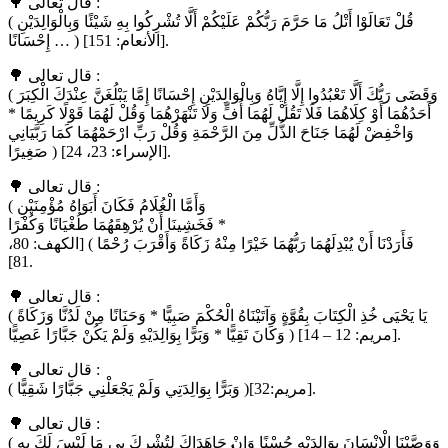
🌳 قال تعالى :
( قُلْ تَعَالَوْا أَتْلُ مَا حَرَّمَ رَبُّكُمْ عَلَيْكُمْ أَلَّا تُشْرِكُوا بِهِ شَيْئًا وَبِالْوَالِدَيْنِ
إِحْسَانًا … ) [الأنعام: 151].
🌳 قال تعالى :
( وَقَضَى رَبُّكَ أَلَّا تَعْبُدُوا إِلَّا إِيَّاهُ وَبِالْوَالِدَيْنِ إِحْسَانًا إِمَّا يَبْلُغَنَّ عِنْدَكَ الْكِبَرَ
أَحَدُهُمَا أَوْ كِلَاهُمَا فَلَا تَقُلْ لَهُمَا أُفٍّ وَلَا تَنْهَرْهُمَا وَقُلْ لَهُمَا قَوْلًا كَرِيمًا *
وَاخْفِضْ لَهُمَا جَنَاحَ الذُّلِّ مِنَ الرَّحْمَةِ وَقُلْ رَبِّ ارْحَمْهُمَا كَمَا رَبَّيَانِي
صَغِيرًا ) [الإسراء: 23، 24].
🌳 قال تعالى :
( وَأَمَّا الْغُلَامُ فَكَانَ أَبَوَاهُ مُؤْمِنَيْنِ
فَخَشِينَا أَنْ يُرْهِقَهُمَا طُغْيَانًا وَكُفْرًا *
فَأَرَدْنَا أَنْ يُبْدِلَهُمَا رَبُّهُمَا خَيْرًا مِنْهُ زَكَاةً وَأَقْرَبَ رُحْمًا ) [الكهف: 80،
81].
🌳 قال تعالى :
( يَا يَحْيَى خُذِ الْكِتَابَ بِقُوَّةٍ وَآتَيْنَاهُ الْحُكْمَ صَبِيًّا * وَحَنَانًا مِنْ لَدُنَّا وَزَكَاةً
وَكَانَ تَقِيًّا * وَبَرًّا بِوَالِدَيْهِ وَلَمْ يَكُنْ جَبَّارًا عَصِيًّا ) [مريم: 12 – 14].
🌳 قال تعالى :
( وَبَرًّا بِوَالِدَتِي وَلَمْ يَجْعَلْنِي جَبَّارًا شَقِيًّا )[مريم:32].
🌳 قال تعالى :
( وَوَصَّيْنَا الْإِنْسَانَ بِوَالِدَيْهِ حُسْنًا وَإِنْ جَاهَدَاكَ لِتُشْرِكَ بِي مَا لَيْسَ لَكَ بِهِ