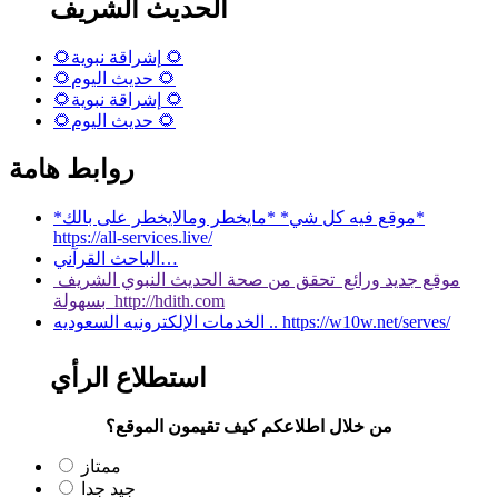
الحديث الشريف
🌻إشراقة نبوية 🌻
🌻حديث اليوم 🌻
🌻إشراقة نبوية 🌻
🌻حديث اليوم 🌻
روابط هامة
*موقع فيه كل شي* *مايخطر ومالايخطر على بالك*
https://all-services.live/
الباحث القرآني…
موقع جديد ورائع تحقق من صحة الحديث النبوي الشريف
بسهولة http://hdith.com
الخدمات الإلكترونيه السعوديه .. https://w10w.net/serves/
استطلاع الرأي
من خلال اطلاعكم كيف تقيمون الموقع؟
ممتاز
جيد جدا