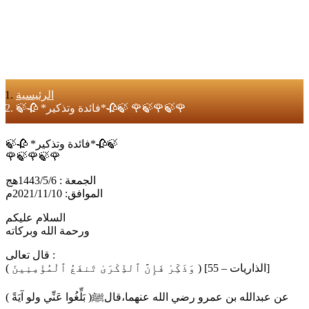
الرئيسية
🍃🥀 *فائدة وتذكير*🥀🍃 🌹🍃🌹🍃🌹
🍃🥀 *فائدة وتذكير*🥀🍃
🌹🍃🌹🍃🌹
الجمعة : 1443/5/6هج
الموافق: 2021/11/10م
السلام عليكم
ورحمة الله وبركاته
قال تعالى :
( وَذَكِّرْ فَإِنَّ ٱلذِّكْرَىٰ تَنفَعُ ٱلْمُؤْمِنِينَ ) [الذاريات – 55]
عن عبدالله بن عمرو رضي الله عنهما،قالﷺ( بَلِّغُوا عَنِّي ولو آيَةً )