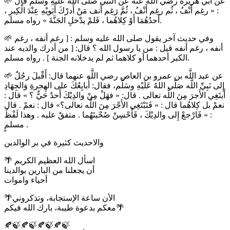
🌱 عن أبي هريرة رضي اللَّه عنه عن النبي صَلّى اللهُ عَلَيْهِ وسَلَّم قال
: « رغِم أَنْفُ ، ثُم رغِم أَنْفُ ، ثُمَّ رَغِم أَنف مَنْ أَدرْكَ أَبَويْهِ عِنْدَ الْكِبرِ ،
أَحدُهُمَا أَوْ كِلاهُما ، فَلمْ يدْخلِ الجَنَّةَ » رواه مسلم.
🌱 وفي حديث آخر يقول صلى الله عليه وسلم : [ رغم أنفه ، رغم
أنفه ، رغم أنفه قيل : من يا رسول الله ؟ قال: [ من أدرك والديه عند
الكبر أحدهما أو كلاهما ثم لم يدخلانه الجنة ] . رواه مسلم.
🌱 عن عبد اللَّه بن عمرو بن العاص رضي اللَّه عنهما قال: أَقْبلَ رجُلٌ
إِلى نَبِيِّ اللَّه صَلّى اللهُ عَلَيْهِ وسَلَّم، فقال: أُبايِعُكَ على الهِجرةِ وَالجِهَادِ
أَبتَغِي الأَجرَ مِنَ اللَّه تعالى . قال: « فهَلْ مِنْ والدِيْكَ أَحدٌ حَيٌّ ؟ » قال :
نعمْ بل كِلاهُما قال : « فَتَبْتَغِي الأَجْرَ مِنَ اللَّه تعالى؟» قال : نعمْ . قال
: « فَارْجعْ إِلى والدِيْكَ ، فَأَحْسِنْ صُحْبتَهُما . متفقٌ عليه . وهذا لَفْظُ
مسلمٍ .
والاحديث كثيرة في بر الوالدين
🌴 اسأل الله العظيم الكريم
أن يجعلنا من البارين بوالدينا
أحياء واموات
🌴الأن ساعة الإستجابة، وتذكروني
معكم بدعوة طيبة، بارك الله فيكم🌴
🍂🍃🍂🍃🍂🍃🍂🍃