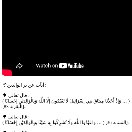
🌴أيآت عن بر الوالدين :
🌳 قال تعالى :
( وَإِذْ أَخَذْنَا مِيثَاقَ بَنِي إِسْرَائِيلَ لَا تَعْبُدُونَ إِلَّا اللَّهَ وَبِالْوَالِدَيْنِ إِحْسَانًا … )
[البقرة: 83].
🌳 قال تعالى :
( وَاعْبُدُوا اللَّهَ وَلَا تُشْرِكُوا بِهِ شَيْئًا وَبِالْوَالِدَيْنِ إِحْسَانًا … ) [النساء: 36].