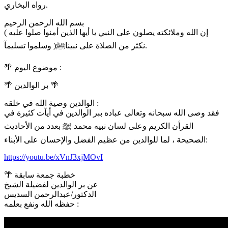
رواه البخاري.
بسم الله الرحمن الرحيم
( إن الله وملائكته يصلون على النبي يا أيها الذين أمنوا صلوا عليه
وسلموا تسليمآ )نكثر من الصلاة على نبيناﷺ.
🌴 موضوع اليوم :
🌴 بر الوالدين 🌴
الوالدين وصية الله في خلقه :
فقد وصى الله سبحانه وتعالى عباده ببر الوالدين في أيآت كثيرة في
القرأن الكريم وعلى لسان نبيه محمد ﷺ بعدد من الأحاديث
الصحيحة ، لما للوالدين من عظيم الفضل والإحسان على الأبناء:
https://youtu.be/xVnJ3xjMOvI
🌴 خطبة جمعة سابقة
عن بر الوالدين لفضيلة الشيخ
الدكتور/عبدالرحمن السديس
حفظه الله ونفع بعلمه :