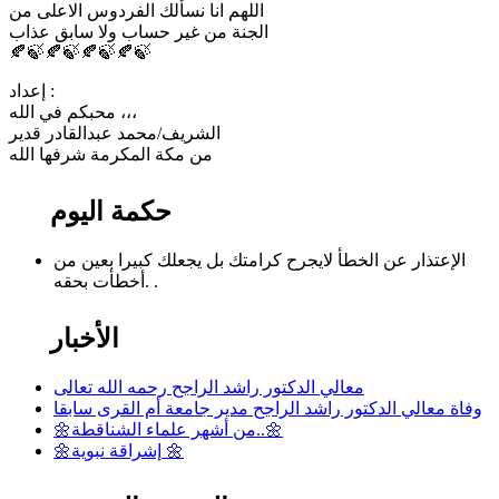
اللهم انا نسألك الفردوس الاعلى من
الجنة من غير حساب ولا سابق عذاب
🍂🍃🍂🍃🍂🍃🍂🍃
إعداد :
محبكم في الله ،،،
الشريف/محمد عبدالقادر قدير
من مكة المكرمة شرفها الله
حكمة اليوم
الإعتذار عن الخطأ لايجرح كرامتك بل يجعلك كبيرا بعين من
أخطأت بحقه. .
الأخبار
معالي الدكتور راشد الراجح رحمه الله تعالى
وفاة معالي الدكتور راشد الراجح مدير جامعة أم القرى سابقا
🌼من أشهر علماء الشناقطة..🌼
🌼إشراقة نبوية 🌼