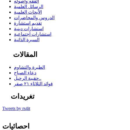
الفقه وأصوله
الرسائل العلمية
الأبحاث العلمية
الدروس والمحاضرات
تقديم استشارة
استشارات دينية
استشارات اجتماعية
السيرة الذاتية
المقالات
الطيرة والتشاوم
دعاء الصباح
حقيبة الرحيل..
فوائد الثلاثاء ٢١ صفر
تغريدات
Tweets by rs4it
احصائيات