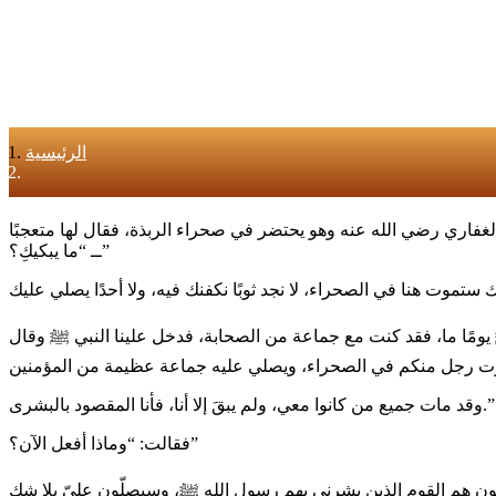
الرئيسية
‏ــ “ما يبكيكِ؟”
‏وقد مات جميع من كانوا معي، ولم يبقَ إلا أنا، فأنا المقصود بالبشرى.”
‏فقالت: “وماذا أفعل الآن؟”