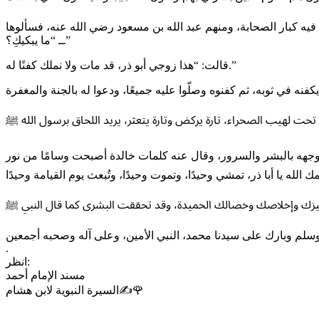
‏ــ “ما يبكيكِ؟”
‏قالت: “هذا زوجي أبو ذر، قد مات ولا نملك كفنًا له.”
‏.
‏انظر:
‏مسند الإمام أحمد
‏السيرة النبوية لابن هشام✍️🌹