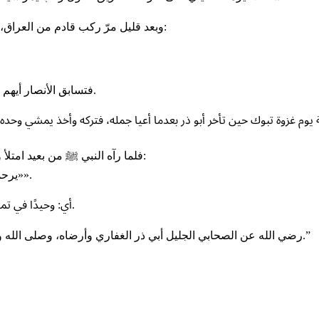
‏وبعد قليل مرّ ركب قادم من العراق، فيه كبار الصحابة، ومنهم عبد الله بن مسعود رضي الله عنه، فسألوها:
‏فتسابق الأنصار أيهم يكفنه في ثوبه، ثم كفنوه وصلّوا عليه جميعًا، ودعوا له بالجنة والمغفرة.
‏فلما رآه النبي ﷺ من بعيد امتلأ وجهه بالبشر والسرور، وقال عنه كلمات خالدة أصبحت وسامًا من نور:
‏«يرحمك الله يا أبا ذر، تمشي وحيدًا، وتموت وحيدًا، وتُبعث يوم القيامة وحيدًا».
‏أي: وحيدًا في تميزك وإخلاصك وخصالك الحميدة، وقد تحققت البشرى كما قال النبي ﷺ.
‏رضي الله عن الصحابي الجليل أبي ذر الغفاري وأرضاه، وصلى الله وسلم وبارك على سيدنا محمد، النبي الأمين، وعلى آله وصحبه أجمعين.”