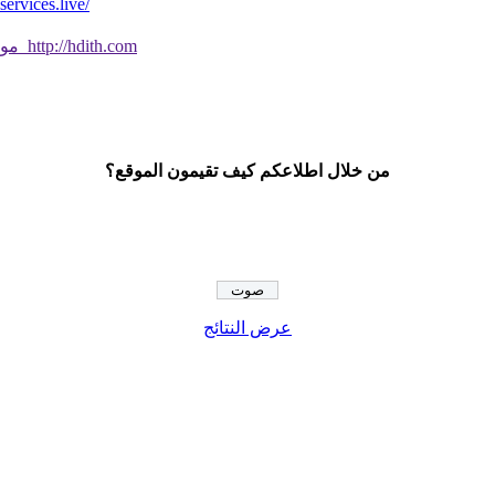
*موقع فيه كل شي* *مايخطر ومالايخطر على
موقع جديد ورائع تحقق من صحة الحديث النبوي الشريف بسهولة http://hdith.com
من خلال اطلاعكم كيف تقيمون الموقع؟
عرض النتائج