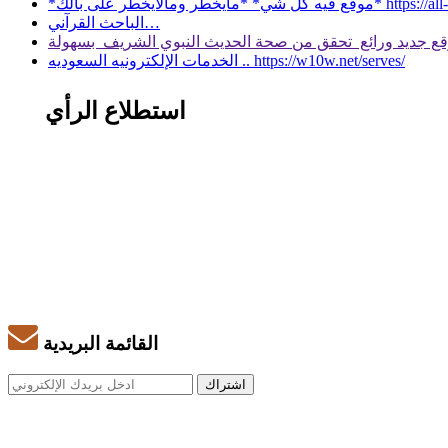
 بالك* https://all-services.live/
الباحث القرآني…
الخدمات الإلكترونيه السعوديه .. https://w10w.net/serves/
استطلاع الرأي
القائمة البريدية