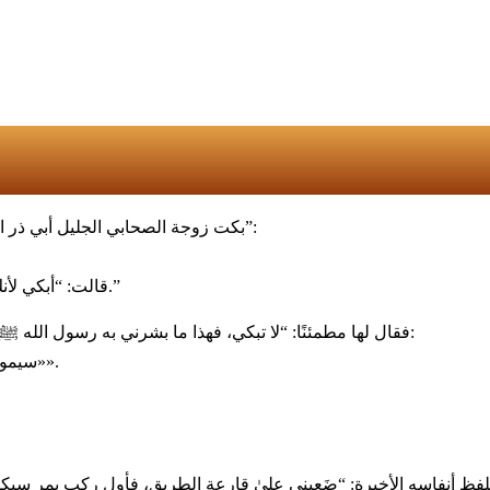
‏”بكت زوجة الصحابي الجليل أبي ذر الغفاري رضي الله عنه وهو يحتضر في صحراء الربذة، فقال لها متعجبًا:
‏قالت: “أبكي لأنك ستموت هنا في الصحراء، لا نجد ثوبًا نكفنك فيه، ولا أحدًا يصلي عليك.”
‏فقال لها مطمئنًا: “لا تبكي، فهذا ما بشرني به رسول الله ﷺ يومًا ما، فقد كنت مع جماعة من الصحابة، فدخل علينا النبي ﷺ وقال:
‏«سيموت رجل منكم في الصحراء، ويصلي عليه جماعة عظيمة من المؤمنين».