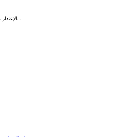
الإعتذار عن الخطأ لايجرح كرامتك بل يجعلك كبيرا بعين من أخطأت بحقه. .