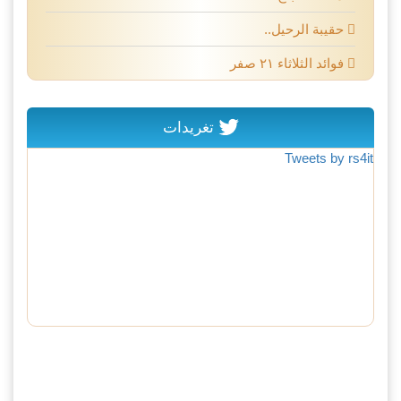
حقيبة الرحيل..
فوائد الثلاثاء ٢١ صفر
تغريدات
Tweets by rs4it