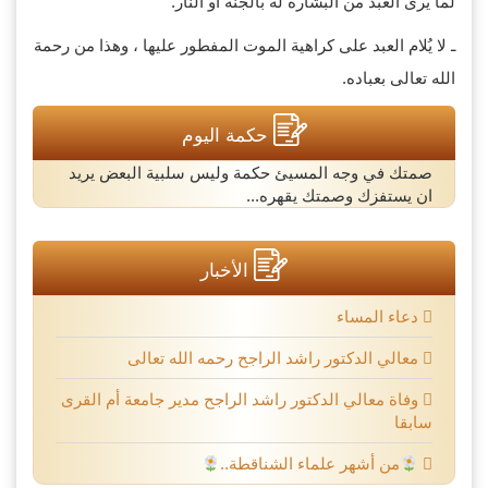
لما يرى العبد من البشارة له بالجنة أو النار.
ـ لا يُلام العبد على كراهية الموت المفطور عليها ، وهذا من رحمة
الله تعالى بعباده.
حكمة اليوم
صمتك في وجه المسيئ حكمة وليس سلبية البعض يريد
ان يستفزك وصمتك يقهره...
الأخبار
دعاء المساء
معالي الدكتور راشد الراجح رحمه الله تعالى
وفاة معالي الدكتور راشد الراجح مدير جامعة أم القرى
سابقا
من أشهر علماء الشناقطة..