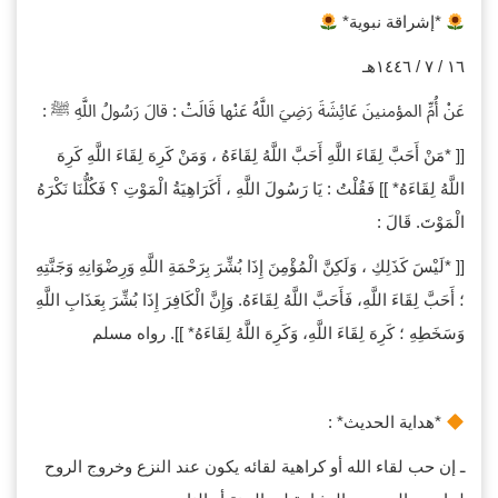
*إشراقة نبوية*
١٦ / ٧ / ١٤٤٦هـ
عَنْ أُمِّ المؤمنينَ عَائِشَةَ رَضِيَ اللَّهُ عَنْها قَالَتْ : قالَ رَسُولُ اللَّهِ ﷺ :
[[ *مَنْ أَحَبَّ لِقَاءَ اللَّهِ أَحَبَّ اللَّهُ لِقَاءَهُ ، وَمَنْ كَرِهَ لِقَاءَ اللَّهِ كَرِهَ
اللَّهُ لِقَاءَهُ* ]] فَقُلْتُ : يَا رَسُولَ اللَّهِ ، أَكَرَاهِيَةُ الْمَوْتِ ؟ فَكُلُّنَا نَكْرَهُ
الْمَوْتَ. قَالَ :
[[ *لَيْسَ كَذَلِكِ ، وَلَكِنَّ الْمُؤْمِنَ إِذَا بُشِّرَ بِرَحْمَةِ اللَّهِ وَرِضْوَانِهِ وَجَنَّتِهِ
؛ أَحَبَّ لِقَاءَ اللَّهِ، فَأَحَبَّ اللَّهُ لِقَاءَهُ. وَإِنَّ الْكَافِرَ إِذَا بُشِّرَ بِعَذَابِ اللَّهِ
وَسَخَطِهِ ؛ كَرِهَ لِقَاءَ اللَّهِ، وَكَرِهَ اللَّهُ لِقَاءَهُ* ]]. رواه مسلم
*هداية الحديث* :
ـ إن حب لقاء الله أو كراهية لقائه يكون عند النزع وخروج الروح