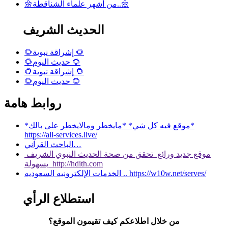
🌼من أشهر علماء الشناقطة..🌼
الحديث الشريف
🌻إشراقة نبوية 🌻
🌻حديث اليوم 🌻
🌻إشراقة نبوية 🌻
🌻حديث اليوم 🌻
روابط هامة
*موقع فيه كل شي* *مايخطر ومالايخطر على بالك*
https://all-services.live/
الباحث القرآني…
موقع جديد ورائع تحقق من صحة الحديث النبوي الشريف
بسهولة http://hdith.com
الخدمات الإلكترونيه السعوديه .. https://w10w.net/serves/
استطلاع الرأي
من خلال اطلاعكم كيف تقيمون الموقع؟