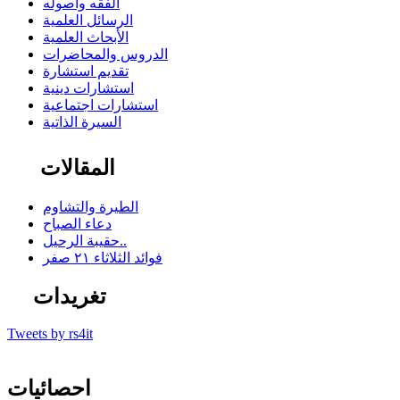
الفقه وأصوله
الرسائل العلمية
الأبحاث العلمية
الدروس والمحاضرات
تقديم استشارة
استشارات دينية
استشارات اجتماعية
السيرة الذاتية
المقالات
الطيرة والتشاوم
دعاء الصباح
حقيبة الرحيل..
فوائد الثلاثاء ٢١ صفر
تغريدات
Tweets by rs4it
احصائيات