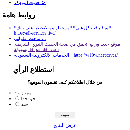
🌻حديث اليوم 🌻
روابط هامة
*موقع فيه كل شي* *مايخطر ومالايخطر على بالك*
https://all-services.live/
الباحث القرآني…
موقع جديد ورائع تحقق من صحة الحديث النبوي الشريف
بسهولة http://hdith.com
الخدمات الإلكترونيه السعوديه .. https://w10w.net/serves/
استطلاع الرأي
من خلال اطلاعكم كيف تقيمون الموقع؟
ممتاز
جيد جدا
جيد
عرض النتائج