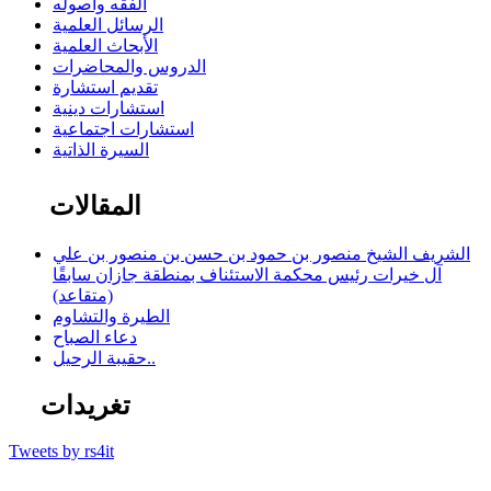
الفقه وأصوله
الرسائل العلمية
الأبحاث العلمية
الدروس والمحاضرات
تقديم استشارة
استشارات دينية
استشارات اجتماعية
السيرة الذاتية
المقالات
الشريف الشيخ منصور بن حمود بن حسن بن منصور بن علي
آل خيرات رئيس محكمة الاستئناف بمنطقة جازان سابقًا
(متقاعد)
الطيرة والتشاوم
دعاء الصباح
حقيبة الرحيل..
تغريدات
Tweets by rs4it