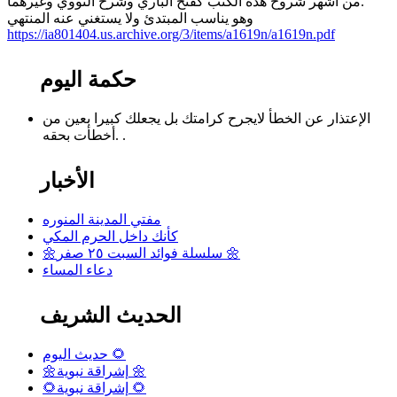
من أشهر شروح هذه الكتب كفتح الباري وشرح النووي وغيرهما.
وهو يناسب المبتدئ ولا يستغني عنه المنتهي
https://ia801404.us.archive.org/3/items/a1619n/a1619n.pdf
حكمة اليوم
الإعتذار عن الخطأ لايجرح كرامتك بل يجعلك كبيرا بعين من
أخطأت بحقه. .
الأخبار
مفتي المدينة المنوره
كأنك داخل الحرم المكي
🌼سلسلة فوائد السبت ٢٥ صفر 🌼
دعاء المساء
الحديث الشريف
حديث اليوم 🌻
🌼إشراقة نبوية 🌼
🌻إشراقة نبوية 🌻