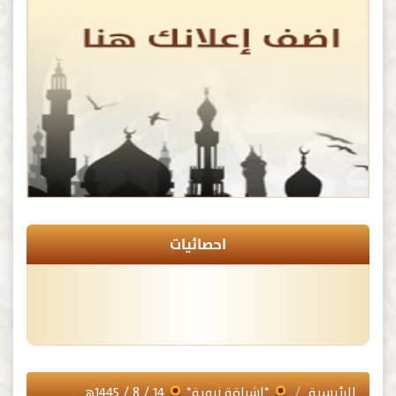
احصائيات
الرئيسية
*إشراقة نبوية*
١٤ / ٨ / ١٤٤٥هـ