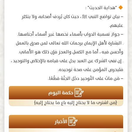
*هداية الحديث* :
– بيان تواضع النبي ﷺَ ، حيث كان يُردف أصحابه، ولا يتكبّر
عليهم.
– جواز تسمية الدواب بأسماء تخصها غير أسماء أجناسها.
ـ البشارة لأهل الإيمان برحمات الله تعالى لمن صدق بالعمل
وأحسن فيه ، أما مع الكسل والعجز فإن ذلك هو الأماني.
ـ إن نفي الشرك عن العبد يدل على قيامه بالإخلاص والتوحيد ،
فليحرص المؤمن على صحة توحيده.
– مَن ماتَ على التَّوحيدِ دخَلَ الجنَّةَ قطْعًا.
حكمة اليوم
{من اشترى ما لا يحتاج إليه باع ما يحتاج إليه}
الأخبار