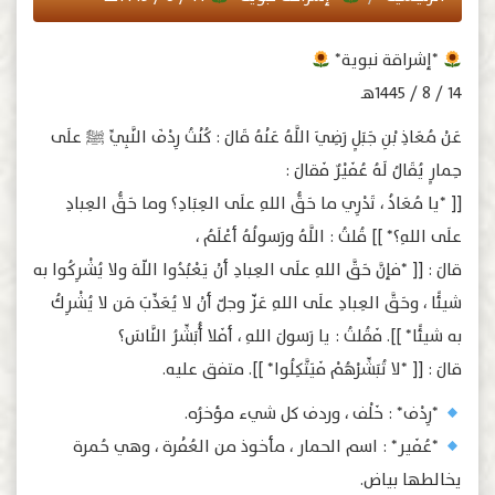
*إشراقة نبوية*
١٤ / ٨ / ١٤٤٥هـ
عَنْ مُعَاذِ بْنِ جَبَلٍ رَضِيَ اللَّهُ عَنْهُ قَالَ : كُنْتُ رِدْفَ النَّبِيِّ ﷺَ علَى
حِمارٍ يُقَالُ لَهُ عُفَيْرٌ فَقالَ :
[[ *يا مُعَاذُ ، تَدْرِي ما حَقُّ اللهِ علَى العِبَادِ؟ وما حَقُّ العِبادِ
علَى اللهِ؟* ]] قُلتُ : اللَّهُ ورَسولُهُ أعْلَمُ ،
قالَ : [[ *فإنَّ حَقَّ اللهِ علَى العِبادِ أنْ يَعْبُدُوا اللّهَ ولا يُشْرِكُوا به
شيئًا ، وحَقَّ العِبادِ علَى اللهِ عَزّ وجلّ أنْ لا يُعَذِّبَ مَن لا يُشْرِكُ
به شيئًا* ]]. فَقُلتُ : يا رَسولَ اللهِ ، أفَلا أُبَشِّرُ النَّاسَ؟
قالَ : [[ *لا تُبَشِّرْهُمْ فَيَتَّكِلُوا* ]]. متفق عليه.
*رِدْف* : خَلْف ، وردف كل شيء مؤخرُه.
*عُفَير* : اسم الحمار ، مأخوذ من العُفْرة ، وهي حُمرة
يخالطها بياض.