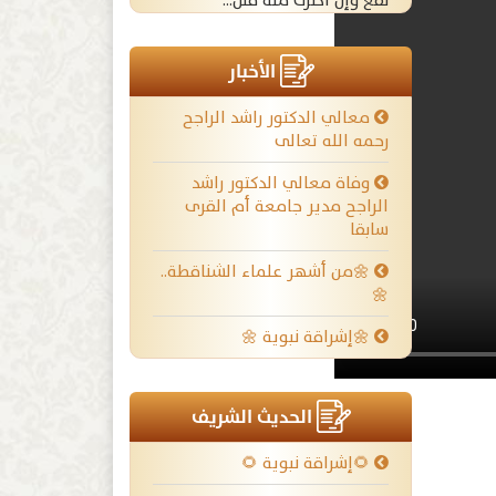
نفع وإن أكثرت منه قتل...
الأخبار
معالي الدكتور راشد الراجح
رحمه الله تعالى
وفاة معالي الدكتور راشد
الراجح مدير جامعة أم القرى
سابقا
🌼من أشهر علماء الشناقطة..
🌼
🌼إشراقة نبوية 🌼
الحديث الشريف
🌻إشراقة نبوية 🌻