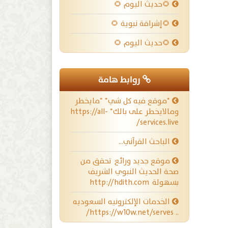
🌻حديث اليوم 🌻
🌻إشراقة نبوية 🌻
🌻حديث اليوم 🌻
روابط هامة
*موقع فيه كل شي* *مايخطر
ومالايخطر على بالك* https://all-
services.live/
الباحث القرآني…
موقع جديد ورائع تحقق من
صحة الحديث النبوي الشريف
بسهولة http://hdith.com
الخدمات الإلكترونيه السعوديه
.. https://w10w.net/serves/