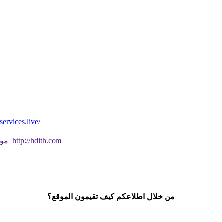
*موقع فيه كل شي* *مايخطر ومالايخطر على
موقع جديد ورائع تحقق من صحة الحديث النبوي الشريف بسهولة http://hdith.com
من خلال اطلاعكم كيف تقيمون الموقع؟