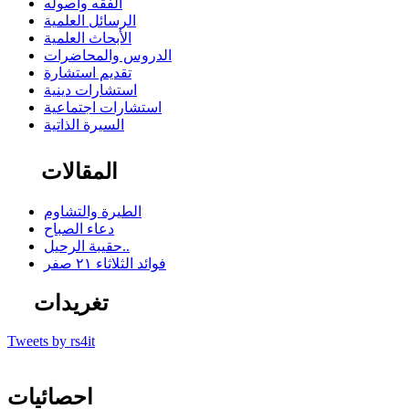
الفقه وأصوله
الرسائل العلمية
الأبحاث العلمية
الدروس والمحاضرات
تقديم استشارة
استشارات دينية
استشارات اجتماعية
السيرة الذاتية
المقالات
الطيرة والتشاوم
دعاء الصباح
حقيبة الرحيل..
فوائد الثلاثاء ٢١ صفر
تغريدات
Tweets by rs4it
احصائيات