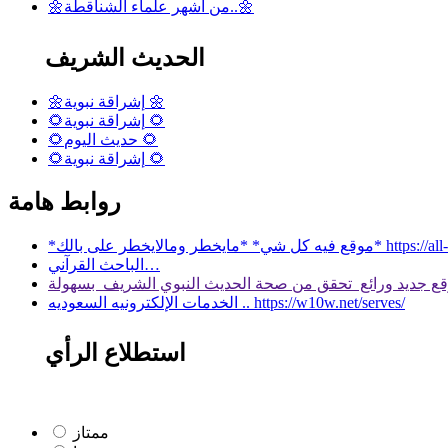
🌼من أشهر علماء الشناقطة..🌼
الحديث الشريف
🌼إشراقة نبوية 🌼
🌻إشراقة نبوية 🌻
🌻حديث اليوم 🌻
🌻إشراقة نبوية 🌻
روابط هامة
 بالك* https://all-services.live/
الباحث القرآني…
الخدمات الإلكترونيه السعوديه .. https://w10w.net/serves/
استطلاع الرأي
ممتاز