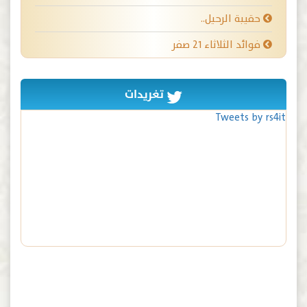
حقيبة الرحيل..
فوائد الثلاثاء ٢١ صفر
تغريدات
Tweets by rs4it