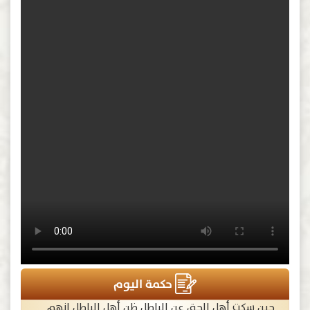
حكمة اليوم
حين سكت أهل الحق عن الباطل ظن أهل الباطل انهم