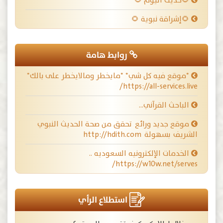
🌻حديث اليوم 🌻
🌻إشراقة نبوية 🌻
روابط هامة
*موقع فيه كل شي* *مايخطر ومالايخطر على بالك*
https://all-services.live/
الباحث القرآني…
موقع جديد ورائع تحقق من صحة الحديث النبوي
الشريف بسهولة http://hdith.com
الخدمات الإلكترونيه السعوديه ..
https://w10w.net/serves/
استطلاع الرأي