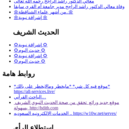
معالي الدكتور راشد الراجح رحمه الله تعالى
وفاة معالي الدكتور راشد الراجح مدير جامعة أم القرى سابقا
🌼من أشهر علماء الشناقطة..🌼
🌼إشراقة نبوية 🌼
الحديث الشريف
🌻إشراقة نبوية 🌻
🌻حديث اليوم 🌻
🌻إشراقة نبوية 🌻
🌻حديث اليوم 🌻
روابط هامة
*موقع فيه كل شي* *مايخطر ومالايخطر على بالك*
https://all-services.live/
الباحث القرآني…
موقع جديد ورائع تحقق من صحة الحديث النبوي الشريف
بسهولة http://hdith.com
الخدمات الإلكترونيه السعوديه .. https://w10w.net/serves/
استطلاع الرأي