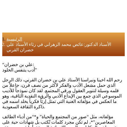
الرئيسية
الأستاذ الدكتور:عائض محمد الزهراني في رثاء الأستاذ علي
خضران القرني
“علي بن خضران:
أدب يتنفس الخلود”
رحم الله اخينا ونبراسنا الأستاذ علي بن خضران القرني، ذلك الرجل
الذي حمل مشعل الأدب والفكر لأكثر من نصف قرن، جاعلاً من
قلمه وسيلة لتنوير العقول ورقي المجتمع. لقد كان نموذجاً للأديب
الموسوعي الذي جمع بين الإبداع الأدبي والرؤية النقدية الثاقبة، وهو
ما انعكس في مؤلفاته الغنية التي تمثل إرثاً فكرياً يخلد اسمه في
ذاكرة الثقافة السعودية.
مؤلفاته، مثل “صور من المجتمع والحياة” و*“من أدباء الطائف
المعاصرين”*، لم تكن مجرد كلمات تُكتب بل شهادات حية على