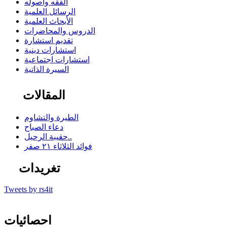
الفقه وأصوله
الرسائل العلمية
الأبحاث العلمية
الدروس والمحاضرات
تقديم استشارة
استشارات دينية
استشارات اجتماعية
السيرة الذاتية
المقالات
الطيرة والتشاوم
دعاء الصباح
حقيبة الرحيل..
فوائد الثلاثاء ٢١ صفر
تغريدات
Tweets by rs4it
احصائيات