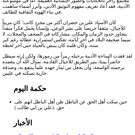
مجتمع زاخر بالحكايات والصور الإنسانية العميقة. أما في موسوعته
الأدبية، فقد أعاد تعريف مفهوم التوثيق الأدبي، وأبرز أسماء ساهمت
في بناء الهوية الثقافية للطائف.
كان الأستاذ علي بن خضران أكثر من مجرد كاتب؛ كان مربياً
للأجيال، مثقفاً حريصاً على نشر الوعي، وإنساناً يحمل فكراً متقداً
يتجاوز حدود الزمان والمكان. مشاركاته في الصحف والمجلات، لا
سيما صحيفة البلاد في آخر أيامه، تعكس استمرارية عطائه رغم كبر
سنه، وكأن قلمه كان ينبض بالحياة حتى آخر لحظة.
لقد فقدت الساحة الأدبية برحيله رمزاً من رموزها، ولكن إرثه سيظل
حاضراً بيننا، ينير الطريق للأجيال القادمة. نسأل الله أن يتغمده
برحمته الواسعة، وأن يجعل من ثمار جهده علماً ينتفع به، وصدقة
جارية تسكنه في عليين.
حكمة اليوم
حين سكت أهل الحق عن الباطل ظن أهل الباطل انهم على
حق. .(علي بن ابي طالب )
الأخبار