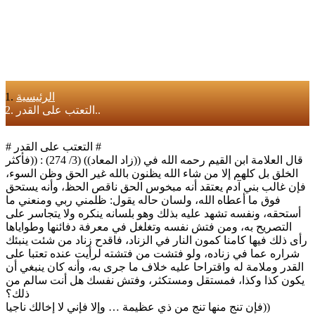
الرئيسية
التعتب على القدر..
# التعتب على القدر #
قال العلامة ابن القيم رحمه الله في ((زاد المعاد)) (3/ 274) : ((فأكثر
الخلق بل كلهم إلا من شاء الله يظنون بالله غير الحق وظن السوء،
فإن غالب بني آدم يعتقد أنه مبخوس الحق ناقص الحظ، وأنه يستحق
فوق ما أعطاه الله، ولسان حاله يقول: ظلمني ربي ومنعني ما
أستحقه، ونفسه تشهد عليه بذلك وهو بلسانه ينكره ولا يتجاسر على
التصريح به، ومن فتش نفسه وتغلغل في معرفة دفائنها وطواياها
رأى ذلك فيها كامنا كمون النار في الزناد، فاقدح زناد من شئت ينبئك
شراره عما في زناده، ولو فتشت من فتشته لرأيت عنده تعتبا على
القدر وملامة له واقتراحا عليه خلاف ما جرى به، وأنه كان ينبغي أن
يكون كذا وكذا، فمستقل ومستكثر، وفتش نفسك هل أنت سالم من
ذلك؟
فإن تنج منها تنج من ذي عظيمة … وإلا فإني لا إخالك ناجيا))