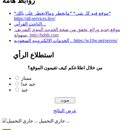
روابط هامة
*موقع فيه كل شي* *مايخطر ومالايخطر على بالك*
https://all-services.live/
الباحث القرآني…
موقع جديد ورائع تحقق من صحة الحديث النبوي الشريف
بسهولة http://hdith.com
الخدمات الإلكترونيه السعوديه .. https://w10w.net/serves/
استطلاع الرأي
من خلال اطلاعكم كيف تقيمون الموقع؟
ممتاز
جيد جدا
جيد
عرض النتائج
جاري التحميل ...