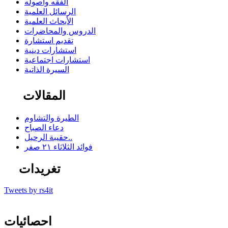
الفقه وأصوله
الرسائل العلمية
الأبحاث العلمية
الدروس والمحاضرات
تقديم استشارة
استشارات دينية
استشارات اجتماعية
السيرة الذاتية
المقالات
الطيرة والتشاوم
دعاء الصباح
حقيبة الرحيل..
فوائد الثلاثاء ٢١ صفر
تغريدات
Tweets by rs4it
احصائيات