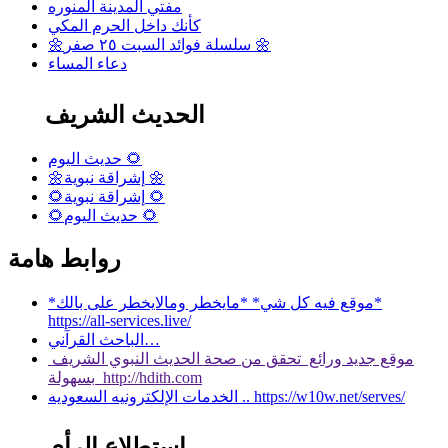
مفتي المدينة المنوره
كأنك داخل الحرم المكي
🌼سلسلة فوائد السبت ٢٥ صفر 🌼
دعاء المساء
الحديث الشريف
حديث اليوم 🌻
🌼إشراقة نبوية 🌼
🌻إشراقة نبوية 🌻
🌻حديث اليوم 🌻
روابط هامة
*موقع فيه كل شي* *مايخطر ومالايخطر على بالك*
https://all-services.live/
الباحث القرآني…
موقع جديد ورائع تحقق من صحة الحديث النبوي الشريف
بسهولة http://hdith.com
الخدمات الإلكترونيه السعوديه .. https://w10w.net/serves/
استطلاع الرأي