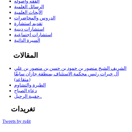
الفقه وأصوله
الرسائل العلمية
الأبحاث العلمية
الدروس والمحاضرات
تقديم استشارة
استشارات دينية
استشارات اجتماعية
السيرة الذاتية
المقالات
الشريف الشيخ منصور بن حمود بن حسن بن منصور بن علي
آل خيرات رئيس محكمة الاستئناف بمنطقة جازان سابقًا
(متقاعد)
الطيرة والتشاوم
دعاء الصباح
حقيبة الرحيل..
تغريدات
Tweets by rs4it