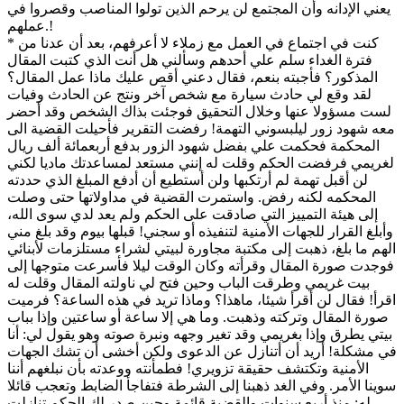
يعني الإدانه وأن المجتمع لن يرحم الذين تولوا المناصب وقصروا في
عملهم.!
* كنت في اجتماع في العمل مع زملاء لا أعرفهم، بعد أن عدنا من
فترة الغداء سلم علي أحدهم وسألني هل أنت الذي كتبت المقال
المذكور؟ فأجبته بنعم، فقال دعني أقص عليك ماذا عمل المقال؟
لقد وقع لي حادث سيارة مع شخص آخر ونتج عن الحادث وفيات
لست مسؤولا عنها وخلال التحقيق فوجئت بذاك الشخص وقد أحضر
معه شهود زور ليلبسوني التهمة! رفضت التقرير فأحيلت القضية الى
المحكمة فحكمت علي بفضل شهود الزور بدفع أربعمائة ألف ريال
لغريمي فرفضت الحكم وقلت له إنني مستعد لمساعدتك ماديا لكني
لن أقبل تهمة لم أرتكبها ولن أستطيع أن أدفع المبلغ الذي حددته
المحكمه لكنه رفض. واستمرت القضية في مداولاتها حتى وصلت
إلى هيئة التمييز التي صادقت على الحكم ولم يعد لدي سوى الله،
وأبلغ القرار للجهات الأمنية لتنفيذه أو سجني! قبلها بيوم وقد بلغ مني
الهم ما بلغ، ذهبت إلى مكتبة مجاورة لبيتي لشراء مستلزمات لأبنائي
فوجدت صورة المقال وقرأته وكان الوقت ليلا فأسرعت متوجها إلى
بيت غريمي وطرقت الباب وحين فتح لي ناولته المقال وقلت له
اقرأ! فقال لن أقرأ شيئا، ماهذا؟ وماذا تريد في هذه الساعة؟ فرميت
صورة المقال وتركته وذهبت. وما هي إلا ساعة أو ساعتين وإذا بباب
بيتي يطرق وإذا بغريمي وقد تغير وجهه ونبرة صوته وهو يقول لي: أنا
في مشكلة! أريد أن أتنازل عن الدعوى ولكن أخشى أن تشك الجهات
الأمنية وتكتشف حقيقة تزويري! فطمأنته ووعدته بأن نبلغهم أننا
سوينا الأمر. وفي الغد ذهبنا إلى الشرطة فتفاجأ الضابط وتعجب قائلا
له: منذ أربع سنوات والقضية قائمة وحين صدر لك الحكم تنازلت