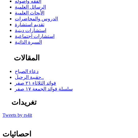
الفقه وأصوله
الرسائل العلمية
الأبحاث العلمية
الدروس والمحاضرات
تقديم استشارة
استشارات دينية
استشارات اجتماعية
السيرة الذاتية
المقالات
دعاء الصباح
حقيبة الرحيل..
فوائد الثلاثاء ٢١ صفر
سلسلة فوائد الجمعة ١٧ صفر
تغريدات
Tweets by rs4it
احصائيات