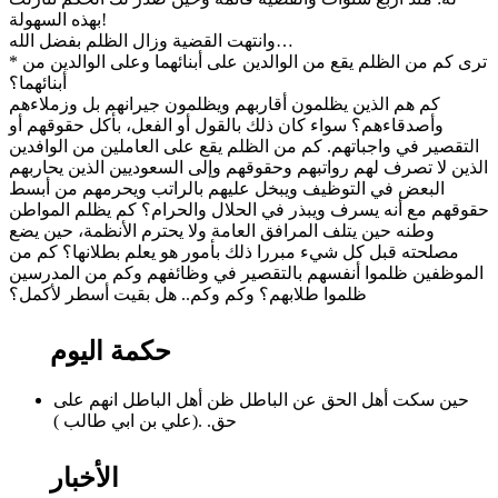
بهذه السهولة!
وانتهت القضية وزال الظلم بفضل الله…
* ترى كم من الظلم يقع من الوالدين على أبنائهما وعلى الوالدين من
أبنائهما؟
كم هم الذين يظلمون أقاربهم ويظلمون جيرانهم بل وزملاءهم
وأصدقاءهم؟ سواء كان ذلك بالقول أو الفعل، بأكل حقوقهم أو
التقصير في واجباتهم. كم من الظلم يقع على العاملين من الوافدين
الذين لا تصرف لهم رواتبهم وحقوقهم وإلى السعوديين الذين يحاربهم
البعض في التوظيف ويبخل عليهم بالراتب ويحرمهم من أبسط
حقوقهم مع أنه يسرف ويبذر في الحلال والحرام؟ كم يظلم المواطن
وطنه حين يتلف المرافق العامة ولا يحترم الأنظمة، حين يضع
مصلحته قبل كل شيء مبررا ذلك بأمور هو يعلم بطلانها؟ كم من
الموظفين ظلموا أنفسهم بالتقصير في وظائفهم وكم من المدرسين
ظلموا طلابهم؟ وكم وكم.. هل بقيت أسطر لأكمل؟
حكمة اليوم
حين سكت أهل الحق عن الباطل ظن أهل الباطل انهم على
حق. .(علي بن ابي طالب )
الأخبار