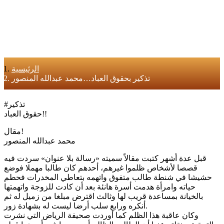
الرئيسية
تذكير بحقوق العباد…محمد عبدالله المنصور
#تذكير
حقوق العباد!!
مقال!
محمد عبدالله المنصور
قبل عدة أشهر كتبت مقالاً سميته «رسالة بلا عنوان» سردت فيه
قصصا لأشخاص ظلموا غيرهم، أحدهم كان طالبا مهملا فوضع
حشيشا في شنطة طالب متفوق واتهمه بتعاطي المخدرات فحطم
حياته وامرأة هدمت أسرة هانئة بعد أن كادت للزوجة واتهمتها
بالخيانة بمساعدة قريب لها وثالث اقترض مبلغا من زميل له ثم
أنكره ورابع سلب أرضا ليست له بشهادة زور.
وكان عاقبة هذا الظلم كما أوردت صحيفة الرياض التي نشرت