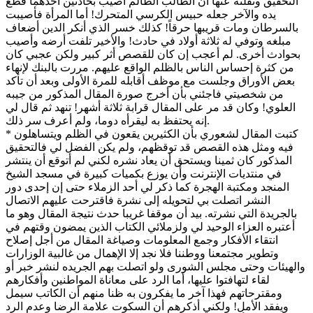
التحقيق ونقلته عنها أن الطالب الظالم أصيب بحادثين أحدهما قطع
يده والآخر جعله حبيس الكرسي المتحرك! أما المرأة فأصيبت
بالسرطان ومات قريبها حرقاً! كذلك خسر الذي أنكر الدين أضعاف
مبلغه وتوفي له ثلاثة أولاد في حادث! والأخير تلفت أرضه وأصيب
بحوادث أخرى. لم أعجب إن كان للقصص أثر كبير ولكن عجبي كان
من كثرة إحساس الناس بالظلم الواقع عليهم. مررت بالبنك لإنهاء
بعض الأوراق وجلست مع موظف أقابله للمرة الأولى وبعد أن تأكد
من شخصيتي فاجئني بأن أخرج صورة المقال المذكور من جيبه
العلوي! وكان قد مر على المقال قرابة ثلاثة أشهر! تنهد ثم قال لي
إنه يحتفظ به ليقرأه دوما، ولم أعرف سر ذلك.
* كتبت المقال لشعوري بأن الكثيرين يقعون في الظلم ويتساهلون
فيه ومثل هذه القصص قد توقظهم، ولم يكن الفضل لي فالتحقيق
المذكور كان ثمينا ويستحق أن يعاد نشره لكني لم أتوقع أن ينتشر
في منتديات الإنترنت وأن يوزع بكميات كبيرة في مسجد الشيخ
المنجد ومكتبة الهجرة كما ذكر لي أحد الزملاء حتى إن إحدى دور
النشر اتصلت بي لتحويله إلى نشرة فاقترحت عليهم الاتصال
بالجريدة التي نشرته. بيد أن موقفا غريبا حدث نتيجة المقال وهو ما
أعتبره العزاء الوحيد لي ولزملائي الكتاب الذين يمضون وقتهم في
انتقاء الأفكار وجمع المعلومات وصياغة المقال من أجل إصلاح
وتطوير مجتمعنا ووطننا فلا نجد إلا الإهمال من غالبية الوزارات
والهيئات وحتى مجلس الشورى ولو اتصلت بهم الجريده لنشر خبر أو
لقاء لتهافتوا عليها، أما الرد على معاناة المواطنين وأفكارهم
ومقترحاتهم فهذا آخر ما يفكرون به ظنا منهم أن الكاتب سيمل
ويفقد الأمل! ولكني أذكرهم أن السكوت علامة الرضا وعدم الرد