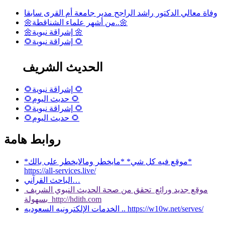
وفاة معالي الدكتور راشد الراجح مدير جامعة أم القرى سابقا
🌼من أشهر علماء الشناقطة..🌼
🌼إشراقة نبوية 🌼
🌻إشراقة نبوية 🌻
الحديث الشريف
🌻إشراقة نبوية 🌻
🌻حديث اليوم 🌻
🌻إشراقة نبوية 🌻
🌻حديث اليوم 🌻
روابط هامة
*موقع فيه كل شي* *مايخطر ومالايخطر على بالك*
https://all-services.live/
الباحث القرآني…
موقع جديد ورائع تحقق من صحة الحديث النبوي الشريف
بسهولة http://hdith.com
الخدمات الإلكترونيه السعوديه .. https://w10w.net/serves/