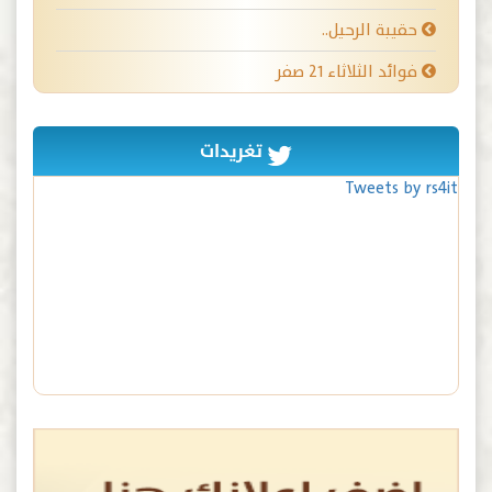
حقيبة الرحيل..
فوائد الثلاثاء ٢١ صفر
تغريدات
Tweets by rs4it