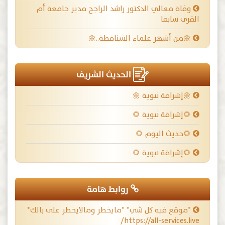
وفاة معالي الدكتور راشد الراجح مدير جامعة أم
القرى سابقا
🌼من أشهر علماء الشناقطة..🌼
الحديث الشريف
🌼إشراقة نبوية 🌼
🌻إشراقة نبوية 🌻
🌻حديث اليوم 🌻
🌻إشراقة نبوية 🌻
روابط هامة
*موقع فيه كل شي* *مايخطر ومالايخطر على بالك*
https://all-services.live/