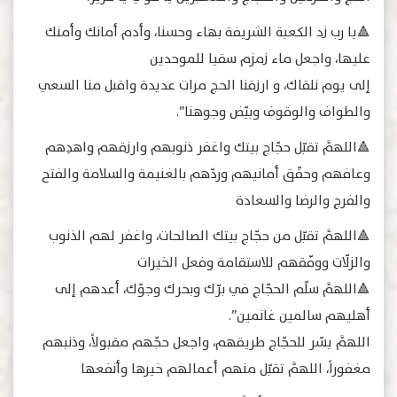
🔺يا رب زد الكعبة الشريفة بهاء وحسنا، وأدم أمانك وأمنك
عليها، واجعل ماء زمزم سقيا للموحدين
إلى يوم نلقاك، و ارزقنا الحج مرات عديدة واقبل منا السعي
والطواف والوقوف وبيّض وجوهنا”.
🔺اللهمَّ تقبّل حجّاج بيتك واغفر ذنوبهم وارزقهم واهدِهم
وعافهم وحقّق أمانيهم وردّهم بالغنيمة والسلامة والفتح
والفرج والرضا والسعادة
🔺اللهمَّ تقبّل من حجّاج بيتك الصالحات، واغفر لهم الذنوب
والزلّات ووفّقهم للاستقامة وفعل الخيرات
🔺اللهمَّ سلّم الحجّاج في برّك وبحرك وجوّك، أعدهم إلى
أهليهم سالمين غانمين”.
اللهمَّ يسّر للحجّاج طريقهم، واجعل حجّهم مقبولاً، وذنبهم
مغفوراً، اللهمَّ تقبّل منهم أعمالهم خيرها وأنفعها