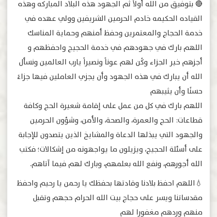
🔴 بتوفيق من الله أولاً ثم الجهود هذه البلاد المباركه وهذه
القياده الحكيمه خادم الحرمين الشريفين وولي عهده في
خدمة الحجاج والمعتمرين وحفظ أمنهم وحماية المناسك
اللهم بارك في جهودهم في خدمة الحجيج واحفظهم و
أجزهم خير الجزاء وكُن لهم عوناً ونصيراً يارب العالمين ونسأل
الله أن يبارك في هذه الجهود وأن يجزي العاملين فيها جزاءً
حسنًا وأن يثيبهم
اللهم بارك في كل من عمل على إقامة شعيرة الحج وكافة
قطاعات: الحج والعمرة، والصحة، والأمن، وشؤون الحرمين
والجهود التي يبذلها الدعاة والمشايخ الذين يتصدون للإجابة
على أسئلة الحجيج، ويزيلون ما يواجهونه من إشكالات؛ فكتب
الله أجورهم، ونفع الله بعلمهم، وبارك لهم فيما آتاهم.
💧اللهم احفظ بلادنا وقادتها بحفظك يا رحمن يا رحيم واحفظ
مقدساتنا ويسر على حجاج بيت الله الحرام حجهم وتقبل
منهم وردهم مغفورا لهم