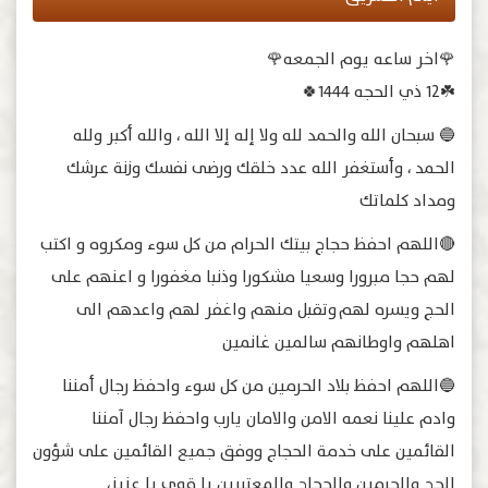
🌹اخر ساعه يوم الجمعه🌹
☘️١٢ ذي الحجه ١٤٤٤🍀
🔵 سبحان الله والحمد لله ولا إله إلا الله ، والله أكبر ولله
الحمد ، وأستغفر الله عدد خلقك ورضى نفسك وزنة عرشك
ومداد كلماتك
🔴اللهم احفظ حجاج بيتك الحرام من كل سوء ومكروه و اكتب
لهم حجا مبرورا وسعيا مشكورا وذنبا مغفورا و اعنهم على
الحج ويسره لهم وتقبل منهم واغفر لهم واعدهم الى
اهلهم واوطانهم سالمين غانمين
🔵اللهم احفظ بلاد الحرمين من كل سوء واحفظ رجال أمننا
وادم علينا نعمه الامن والامان يارب واحفظ رجال آمننا
القائمين على خدمة الحجاج ووفق جميع القائمين على شؤون
الحج والحرمين والحجاج والمعتبرين يا قوي يا عزيز،